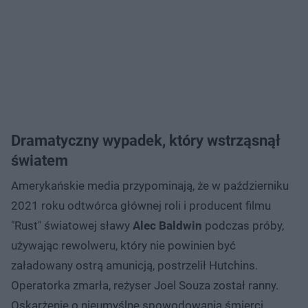
Dramatyczny wypadek, który wstrząsnął
światem
Amerykańskie media przypominają, że w październiku
2021 roku odtwórca głównej roli i producent filmu
"Rust" światowej sławy
Alec Baldwin
podczas próby,
używając rewolweru, który nie powinien być
załadowany ostrą amunicją, postrzelił Hutchins.
Operatorka zmarła, reżyser Joel Souza został ranny.
Oskarżenie o nieumyślne spowodowania śmierci