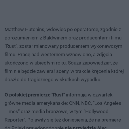
Matthew Hutchins, wdowiec po operatorce, zgodnie z
porozumieniem z Baldwinem oraz producentami filmu
"Rust", został mianowany producentem wykonawczym
filmu. Pracę nad westernem wznowiono, a zdjęcia
ukończono w ubiegłym roku. Souza zapowiedział, że
film nie będzie zawierał sceny, w trakcie kręcenia której
doszło do tragicznego w skutkach wypadku.
O polskiej premierze "Rust"
informują w czwartek
główne media amerykańskie; CNN, NBC, "Los Angeles
Times" oraz media branżowe, w tym "Hollywood
Reporter". Pojawiły się też doniesienia, że na premierę
do Polski prawdopodobnie
nie przyjedzie Alec