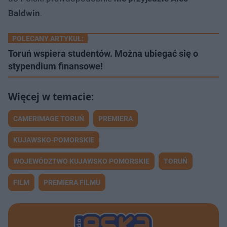
Baldwin
.
POLECANY ARTYKUŁ:
Toruń wspiera studentów. Można ubiegać się o
stypendium finansowe!
CAMERIMAGE TORUŃ
PREMIERA
KUJAWSKO-POMORSKIE
WOJEWÓDZTWO KUJAWSKO POMORSKIE
TORUŃ
FILM
PREMIERA FILMU