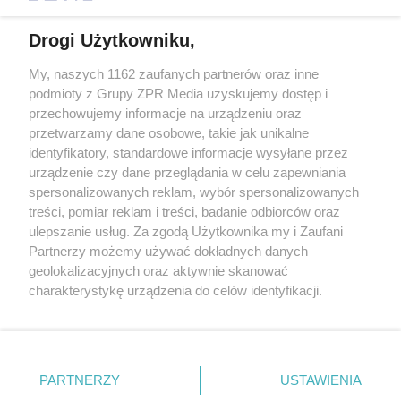
Drogi Użytkowniku,
My, naszych 1162 zaufanych partnerów oraz inne
Żaden utwór zamieszczony w serwisie nie może być powielany i
podmioty z Grupy ZPR Media uzyskujemy dostęp i
rozpowszechniany lub dalej rozpowszechniany w jakikolwiek sposób (w
tym także elektroniczny lub mechaniczny) na jakimkolwiek polu
przechowujemy informacje na urządzeniu oraz
eksploatacji w jakiejkolwiek formie, włącznie z umieszczaniem w
przetwarzamy dane osobowe, takie jak unikalne
Internecie bez pisemnej zgody właściciela praw. Jakiekolwiek użycie lub
identyfikatory, standardowe informacje wysyłane przez
wykorzystanie utworów w całości lub w części z naruszeniem prawa,
tzn. bez właściwej zgody, jest zabronione pod groźbą kary i może być
urządzenie czy dane przeglądania w celu zapewniania
ścigane prawnie.
spersonalizowanych reklam, wybór spersonalizowanych
treści, pomiar reklam i treści, badanie odbiorców oraz
ulepszanie usług. Za zgodą Użytkownika my i Zaufani
Partnerzy możemy używać dokładnych danych
geolokalizacyjnych oraz aktywnie skanować
charakterystykę urządzenia do celów identyfikacji.
Ponieważ cenimy Twoją prywatność, prosimy o zgodę na
O nas
korzystanie z tych technologii poprzez kliknięcie
Informacje prawne
„Akceptuję”. Zgoda jest dobrowolna i zawsze możesz ją
zmienić/wycofać klikając przycisk ustawień prywatności
PARTNERZY
USTAWIENIA
Nasze serwisy
znajdujący się w lewym dolnym rogu strony
. Niektóre