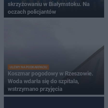
skrzyżowaniu w Białymstoku. Na
oczach policjantów
ULEWY NA PODKARPACIU
Koszmar pogodowy w Rzeszowie.
Woda wdarła się do szpitala,
wstrzymano przyjęcia