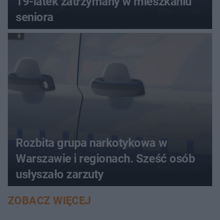
19-latek zatrzymany w mieszkaniu
seniora
Rozbita grupa narkotykowa w
Warszawie i regionach. Sześć osób
usłyszało zarzuty
ZOBACZ WIĘCEJ