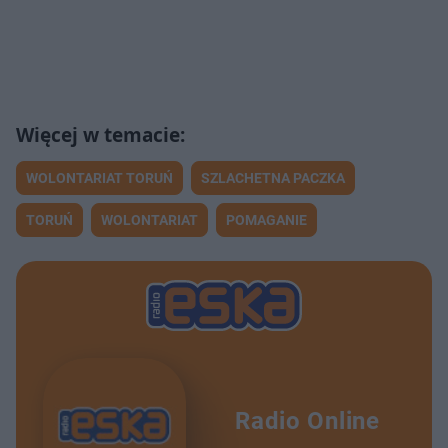
WOLONTARIAT TORUŃ
SZLACHETNA PACZKA
TORUŃ
WOLONTARIAT
POMAGANIE
Radio Online