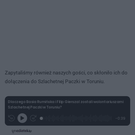
Zapytaliśmy również naszych gości, co skłoniło ich do
dołączenia do Szlachetnej Paczki w Toruniu.
Dlaczego Basia Rumińska i Filip Gierszal zostali wolontariuszami
Szlachetnej Paczki w Toruniu?
L
P
P
P
-
0:39
G
o
r
r
o
z
r
a
z
z
o
a
d
e
e
s
j
t
e
w
w