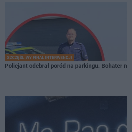
SZCZĘŚLIWY FINAŁ INTERWENCJI
Policjant odebrał poród na parkingu. Bohater ni