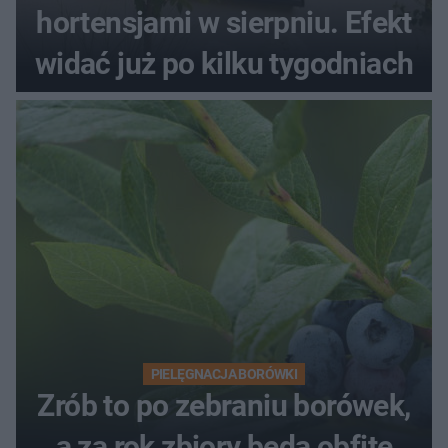
hortensjami w sierpniu. Efekt
widać już po kilku tygodniach
PIELĘGNACJA BORÓWKI
Zrób to po zebraniu borówek,
a za rok zbiory będą obfite