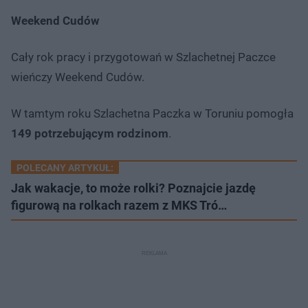
a
d
i
i
ł
:
ń
ń
y
Weekend Cudów
c
3
1
1
z
8
0
0
a
s
.
s
s
Â
1
d
d
Cały rok pracy i przygotowań w Szlachetnej Paczce
2
o
o
%
t
p
wieńczy Weekend Cudów.
u
r
ł
z
u
o
W tamtym roku Szlachetna Paczka w Toruniu pomogła
d
u
149 potrzebującym rodzinom
.
POLECANY ARTYKUŁ:
Jak wakacje, to może rolki? Poznajcie jazdę
figurową na rolkach razem z MKS Tró…