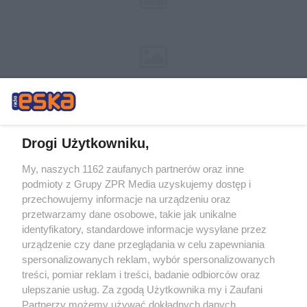
Drogi Użytkowniku,
My, naszych 1162 zaufanych partnerów oraz inne
Żaden utwór zamieszczony w serwisie nie może być powielany i
podmioty z Grupy ZPR Media uzyskujemy dostęp i
rozpowszechniany lub dalej rozpowszechniany w jakikolwiek sposób (w
tym także elektroniczny lub mechaniczny) na jakimkolwiek polu
przechowujemy informacje na urządzeniu oraz
eksploatacji w jakiejkolwiek formie, włącznie z umieszczaniem w Internecie
przetwarzamy dane osobowe, takie jak unikalne
bez pisemnej zgody właściciela praw. Jakiekolwiek użycie lub
wykorzystanie utworów w całości lub w części z naruszeniem prawa, tzn.
identyfikatory, standardowe informacje wysyłane przez
bez właściwej zgody, jest zabronione pod groźbą kary i może być ścigane
urządzenie czy dane przeglądania w celu zapewniania
prawnie.
spersonalizowanych reklam, wybór spersonalizowanych
treści, pomiar reklam i treści, badanie odbiorców oraz
ulepszanie usług. Za zgodą Użytkownika my i Zaufani
Partnerzy możemy używać dokładnych danych