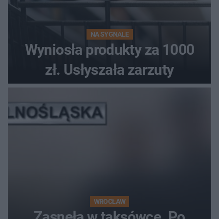
NA SYGNALE
Wyniosła produkty za 1000
zł. Usłyszała zarzuty
WROCŁAW
Zasnęła w taksówce. Po