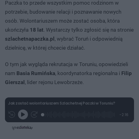
Paczka to przede wszystkim pomoc rodzinom w
potrzebie, budowanie relacji i poznawanie nowych
osób. Wolontariuszem może zostać osoba, która
ukończyła
18 lat
. Wystarczy tylko zgłosić się na stronie
szlachetnapaczka.pl
, wybrać Toruń i odpowiednią
dzielnicę, w której chcecie działać.
O tym jak wygląda rekrutacja w Toruniu, opowiedzieli
nam
Basia Rumińska
, koordynatorka regionalna i
Filip
Gierszal
, lider rejonu Lewobrzeże.
Jak zostać wolontariuszem Szlachetnej Paczki w Toruniu?
L
P
P
P
-
2:16
G
o
r
r
o
z
r
a
z
z
o
a
d
e
e
s
j
t
e
w
w
a
d
i
i
ł
:
ń
ń