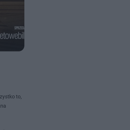
ystko to,
żna