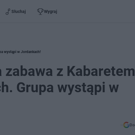
Słuchaj
Wygraj
pa wystąpi w Jordankach!
na zabawa z Kabarete
. Grupa wystąpi w
Do