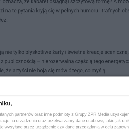
”
oznacza, że kabaret osiągnął szczytową formę? A moż
 na te pytania kryją się w pełnych humoru i trafnych ob
łez.
 nie tylko błyskotliwe żarty i świetne kreacje sceniczne,
a z publicznością – nierozerwalną częścią tego energety
, że artyści nie boją się mówić tego, co myślą.
niku,
fanych partnerów oraz inne podmioty z Grupy ZPR Media uzyskujem
cje na urządzeniu oraz przetwarzamy dane osobowe, takie jak unika
je wysyłane przez urządzenie czy dane przeglądania w celu zapewn