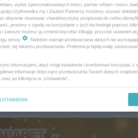
klam, wybór spersonalizowanych treści, pomiar reklam i treści, bad
 zgodą Użytkownika my i Zaufani Partnerzy możemy używać dokład
az aktywnie skanować charakterystykę urządzenia do celów identyfi
ść, prosimy o zgodę na korzystanie z tych technologii poprzez klikn
a i zawsze możesz ją zmienić/wycofać klikając przycisk ustawień pr
ogu strony
. Niektóre rodzaje przetwarzania danych nie wymagaj
iwić się takiemu przetwarzaniu. Preferencje będą miały zastosowanie
równo dla wiernych fanów, jak i dla tych, którzy dopiero
szymi informacjami, abyś mógł świadomie i komfortowo korzystać z
gółowe informacje dotyczące przetwarzania Twoich danych znajdzi
arności 1/3 o godzinie 20:15
. To niepowtarzalna okazja,
s
oraz po kliknięciu w „Ustawienia”.
 nie było tak dobrze”.
USTAWIENIA