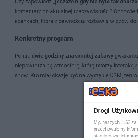
Czy zapowiedź
„jeszcze nigdy nie było tak dobrze
komentarz do aktualnej rzeczywistości? Odpowiedzi
scenkach, które z pewnością rozbawią widzów do 
Konkretny program
Ponad
dwie godziny znakomitej zabawy
gwarantują
niepowtarzalną atmosferę, którą tworzy interakcj
show. Kto miał okazję być na występie KSM, ten wie
Drogi Użytkow
My, naszych 1162 zau
przechowujemy informa
standardowe informac