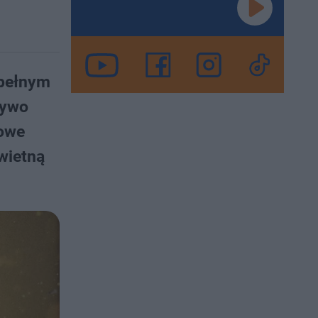
 pełnym
żywo
zowe
wietną