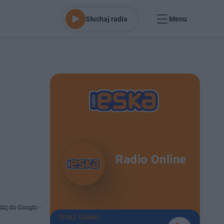
Słuchaj radia
Menu
m
Radio Online
daj do Google
TERAZ GRAMY