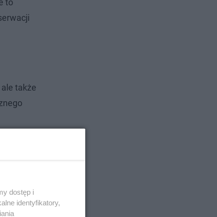
e to
serwacji
 ale także
cznego
y dostęp i
lne identyfikatory,
iania