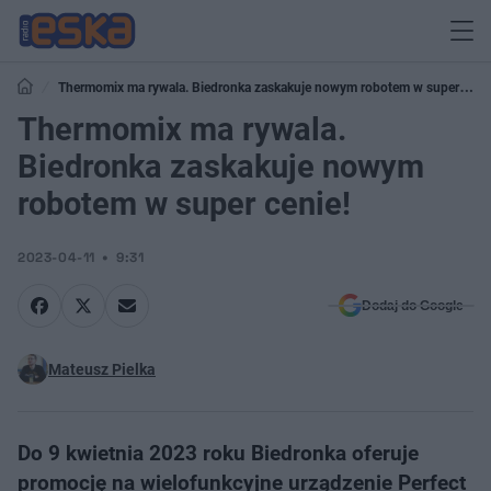
Thermomix ma rywala. Biedronka zaskakuje nowym robotem w super
cenie!
Thermomix ma rywala.
Biedronka zaskakuje nowym
robotem w super cenie!
2023-04-11
9:31
Dodaj do Google
Mateusz Pielka
Do 9 kwietnia 2023 roku Biedronka oferuje
promocję na wielofunkcyjne urządzenie Perfect