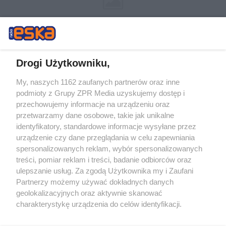
Drogi Użytkowniku,
My, naszych 1162 zaufanych partnerów oraz inne
Żaden utwór zamieszczony w serwisie nie może być powielany i
podmioty z Grupy ZPR Media uzyskujemy dostęp i
rozpowszechniany lub dalej rozpowszechniany w jakikolwiek sposób (w
tym także elektroniczny lub mechaniczny) na jakimkolwiek polu
przechowujemy informacje na urządzeniu oraz
eksploatacji w jakiejkolwiek formie, włącznie z umieszczaniem w
przetwarzamy dane osobowe, takie jak unikalne
Internecie bez pisemnej zgody właściciela praw. Jakiekolwiek użycie lub
identyfikatory, standardowe informacje wysyłane przez
wykorzystanie utworów w całości lub w części z naruszeniem prawa,
tzn. bez właściwej zgody, jest zabronione pod groźbą kary i może być
urządzenie czy dane przeglądania w celu zapewniania
ścigane prawnie.
spersonalizowanych reklam, wybór spersonalizowanych
treści, pomiar reklam i treści, badanie odbiorców oraz
ulepszanie usług. Za zgodą Użytkownika my i Zaufani
Partnerzy możemy używać dokładnych danych
geolokalizacyjnych oraz aktywnie skanować
charakterystykę urządzenia do celów identyfikacji.
Ponieważ cenimy Twoją prywatność, prosimy o zgodę na
O nas