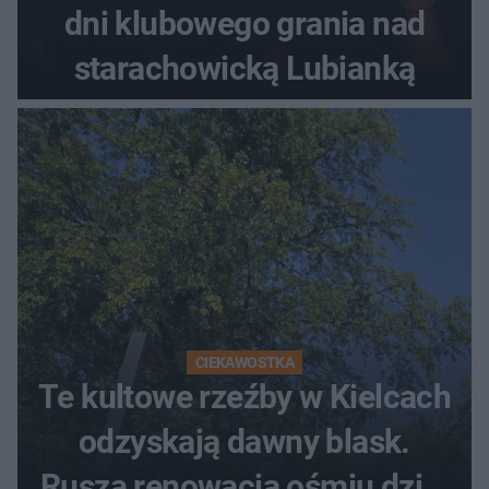
dni klubowego grania nad
starachowicką Lubianką
CIEKAWOSTKA
Te kultowe rzeźby w Kielcach
odzyskają dawny blask.
Rusza renowacja ośmiu dzieł