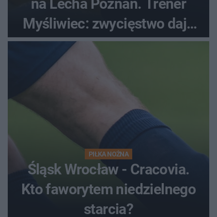
na Lecha Poznań. Trener
Myśliwiec: zwycięstwo daje
satysfakcję
PIŁKA NOŻNA
Śląsk Wrocław - Cracovia.
Kto faworytem niedzielnego
starcia?