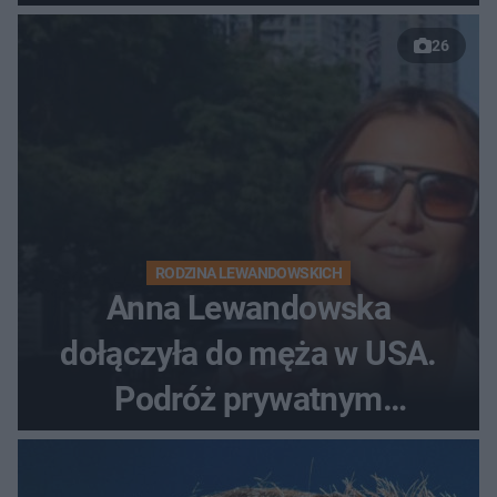
26
RODZINA LEWANDOWSKICH
Anna Lewandowska
dołączyła do męża w USA.
Podróż prywatnym
odrzutowcem to dopiero
początek!