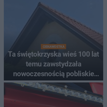
CIEKAWOSTKA
Ta świętokrzyska wieś 100 lat
temu zawstydzała
nowoczesnością pobliskie
miasta. Prąd, telefon i
luksusowa auta