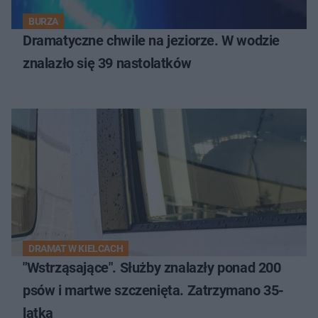
BURZA
Dramatyczne chwile na jeziorze. W wodzie
znalazło się 39 nastolatków
DRAMAT W KIELCACH
"Wstrząsające". Służby znalazły ponad 200
psów i martwe szczenięta. Zatrzymano 35-
latka