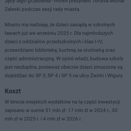
zęby tego grzebienia -
mówił prezydent Torunia Michał
Zaleski podczas sesji rady miasta.
Miasto ma nadzieję, że dzieci zasiądą w szkolnych
ławach już we wrześniu 2025 r. Dla najmłodszych
dzieci z oddziałów przedszkolnych i klas I-IV,
przewidziano bibliotekę, kuchnię ze stołówką oraz
część administracyjną. W opinii władz, budowa szkoły
jest niezbędna, ponieważ obecnie dzieci zmuszone są
dojeżdżać do SP 3, SP 4 i SP 5 na ulicy Żwirki i Wigury.
Koszt
W limicie miejskich wydatków na tę część inwestycji
zapisano w sumie 51 mln zł: 17 mln zł w 2024 r., 30
mln zł w 2025 r. i 4 mln zł w 2026 r.