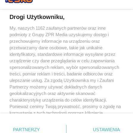
Drogi Użytkowniku,
My, naszych 1162 zaufanych partnerów oraz inne
Żaden utwór zamieszczony w serwisie nie może być powielany i
podmioty z Grupy ZPR Media uzyskujemy dostęp i
rozpowszechniany lub dalej rozpowszechniany w jakikolwiek sposób (w
tym także elektroniczny lub mechaniczny) na jakimkolwiek polu
przechowujemy informacje na urządzeniu oraz
eksploatacji w jakiejkolwiek formie, włącznie z umieszczaniem w Internecie
przetwarzamy dane osobowe, takie jak unikalne
bez pisemnej zgody właściciela praw. Jakiekolwiek użycie lub
wykorzystanie utworów w całości lub w części z naruszeniem prawa, tzn.
identyfikatory, standardowe informacje wysyłane przez
bez właściwej zgody, jest zabronione pod groźbą kary i może być ścigane
urządzenie czy dane przeglądania w celu zapewniania
prawnie.
spersonalizowanych reklam, wybór spersonalizowanych
treści, pomiar reklam i treści, badanie odbiorców oraz
ulepszanie usług. Za zgodą Użytkownika my i Zaufani
Partnerzy możemy używać dokładnych danych
geolokalizacyjnych oraz aktywnie skanować
charakterystykę urządzenia do celów identyfikacji.
O nas
Ponieważ cenimy Twoją prywatność, prosimy o zgodę na
korzystanie z tych technologii poprzez kliknięcie
Informacje prawne
„Akceptuję”. Zgoda jest dobrowolna i zawsze możesz ją
zmienić/wycofać klikając przycisk ustawień prywatności
Nasze serwisy
PARTNERZY
USTAWIENIA