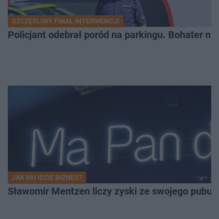
SZCZĘŚLIWY FINAŁ INTERWENCJI
Policjant odebrał poród na parkingu. Bohater ni
JAK MU IDZIE BIZNES?
Sławomir Mentzen liczy zyski ze swojego pubu.