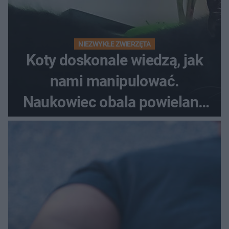
NIEZWYKŁE ZWIERZĘTA
Koty doskonale wiedzą, jak
nami manipulować.
Naukowiec obala powielane
od lat mity na ich temat