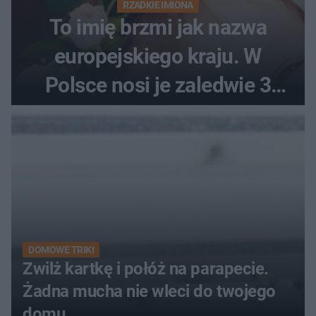
RZADKIE IMIONA
To imię brzmi jak nazwa
europejskiego kraju. W
Polsce nosi je zaledwie 3
kobiety
DOMOWE TRIKI
Zwilż kartkę i połóż na parapecie.
Żadna mucha nie wleci do twojego
domu