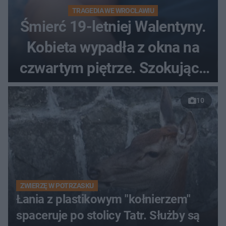
TRAGEDIA WE WROCŁAWIU
Śmierć 19-letniej Walentyny.
Kobieta wypadła z okna na
czwartym piętrze. Szokujące
nagranie trafiło do sieci
10
ZWIERZĘ W POTRZASKU
Łania z plastikowym "kołnierzem"
spaceruje po stolicy Tatr. Służby są