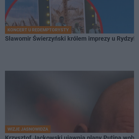
KONCERT U REDEMPTORYSTY
Sławomir Świerzyński królem imprezy u Rydzyka.
WIZJE JASNOWIDZA
Krzysztof Jackowski ujawnia plany Putina wobec 