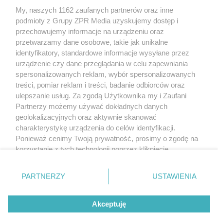
My, naszych 1162 zaufanych partnerów oraz inne
Żaden utwór zamieszczony w serwisie nie może być powielany i
podmioty z Grupy ZPR Media uzyskujemy dostęp i
rozpowszechniany lub dalej rozpowszechniany w jakikolwiek sposób (w
tym także elektroniczny lub mechaniczny) na jakimkolwiek polu
przechowujemy informacje na urządzeniu oraz
eksploatacji w jakiejkolwiek formie, włącznie z umieszczaniem w Internecie
przetwarzamy dane osobowe, takie jak unikalne
bez pisemnej zgody właściciela praw. Jakiekolwiek użycie lub
wykorzystanie utworów w całości lub w części z naruszeniem prawa, tzn.
identyfikatory, standardowe informacje wysyłane przez
bez właściwej zgody, jest zabronione pod groźbą kary i może być ścigane
urządzenie czy dane przeglądania w celu zapewniania
prawnie.
spersonalizowanych reklam, wybór spersonalizowanych
treści, pomiar reklam i treści, badanie odbiorców oraz
ulepszanie usług. Za zgodą Użytkownika my i Zaufani
Partnerzy możemy używać dokładnych danych
geolokalizacyjnych oraz aktywnie skanować
charakterystykę urządzenia do celów identyfikacji.
O nas
Ponieważ cenimy Twoją prywatność, prosimy o zgodę na
korzystanie z tych technologii poprzez kliknięcie
Informacje prawne
„Akceptuję”. Zgoda jest dobrowolna i zawsze możesz ją
zmienić/wycofać klikając przycisk ustawień prywatności
Nasze serwisy
PARTNERZY
USTAWIENIA
znajdujący się w lewym dolnym rogu strony
. Niektóre
rodzaje przetwarzania danych nie wymagają zgody
© 2026 Grupa ZPR Media
Akceptuję
użytkownika, ale masz prawo sprzeciwić się takiemu
przetwarzaniu. Preferencje będą miały zastosowanie tylko