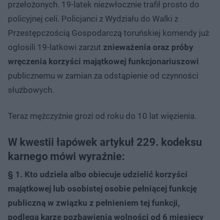
przełożonych. 19-latek niezwłocznie trafił prosto do
policyjnej celi. Policjanci z Wydziału do Walki z
Przestępczością Gospodarczą toruńskiej komendy już
ogłosili 19-latkowi zarzut
znieważenia oraz próby
wręczenia korzyści majątkowej funkcjonariuszowi
publicznemu w zamian za odstąpienie od czynności
służbowych.
Teraz mężczyźnie grozi od roku do 10 lat więzienia.
W kwestii łapówek artykuł 229. kodeksu
karnego mówi wyraźnie:
§ 1. Kto udziela albo obiecuje udzielić korzyści
majątkowej lub osobistej osobie pełniącej funkcję
publiczną w związku z pełnieniem tej funkcji,
podlega karze pozbawienia wolności od 6 miesięcy