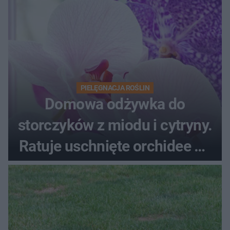
PIELĘGNACJA ROŚLIN
Domowa odżywka do
storczyków z miodu i cytryny.
Ratuje uschnięte orchidee po
upałach