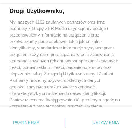
Drogi Użytkowniku,
My, naszych 1162 zaufanych partnerów oraz inne
Żaden utwór zamieszczony w serwisie nie może być powielany i
podmioty z Grupy ZPR Media uzyskujemy dostęp i
rozpowszechniany lub dalej rozpowszechniany w jakikolwiek sposób (w
tym także elektroniczny lub mechaniczny) na jakimkolwiek polu
przechowujemy informacje na urządzeniu oraz
eksploatacji w jakiejkolwiek formie, włącznie z umieszczaniem w Internecie
przetwarzamy dane osobowe, takie jak unikalne
bez pisemnej zgody właściciela praw. Jakiekolwiek użycie lub
wykorzystanie utworów w całości lub w części z naruszeniem prawa, tzn.
identyfikatory, standardowe informacje wysyłane przez
bez właściwej zgody, jest zabronione pod groźbą kary i może być ścigane
urządzenie czy dane przeglądania w celu zapewniania
prawnie.
spersonalizowanych reklam, wybór spersonalizowanych
treści, pomiar reklam i treści, badanie odbiorców oraz
ulepszanie usług. Za zgodą Użytkownika my i Zaufani
Partnerzy możemy używać dokładnych danych
geolokalizacyjnych oraz aktywnie skanować
charakterystykę urządzenia do celów identyfikacji.
O nas
Ponieważ cenimy Twoją prywatność, prosimy o zgodę na
korzystanie z tych technologii poprzez kliknięcie
Informacje prawne
„Akceptuję”. Zgoda jest dobrowolna i zawsze możesz ją
zmienić/wycofać klikając przycisk ustawień prywatności
Nasze serwisy
PARTNERZY
USTAWIENIA
znajdujący się w lewym dolnym rogu strony
. Niektóre