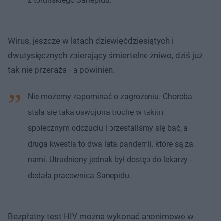
z toruńskiego Sanepidu.
Wirus, jeszcze w latach dziewięćdziesiątych i
dwutysięcznych zbierający śmiertelne żniwo, dziś już
tak nie przeraża - a powinien.
Nie możemy zapominać o zagrożeniu. Choroba
stała się taka oswojona trochę w takim
społecznym odczuciu i przestaliśmy się bać, a
druga kwestia to dwa lata pandemii, które są za
nami. Utrudniony jednak był dostęp do lekarzy -
dodała pracownica Sanepidu.
Bezpłatny test HIV można wykonać anonimowo w