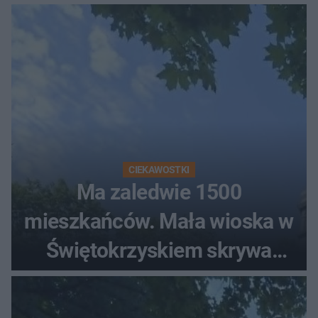
ludzi
CIEKAWOSTKI
Ma zaledwie 1500
mieszkańców. Mała wioska w
Świętokrzyskiem skrywa
zabytki, bywał tu nawet król