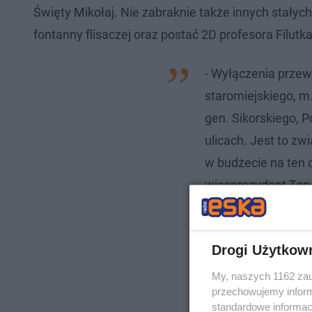
Święty Mikołaj. Nie zabraknie także innych stałyc
fontanny flisaczej oraz postać 2D profesora Filutk
- Wyłączenia przew
staromiejskiego, m
gen. Sikorskiego, Po
ulicach. Jest to zw
w budżecie na ten 
wiceprezydent Tor
Drogi Użytkow
My, naszych 1162 zau
przechowujemy informa
standardowe informac