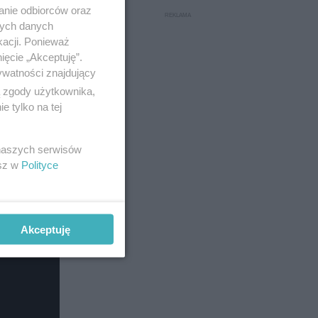
anie odbiorców oraz
nych danych
kacji. Ponieważ
ięcie „Akceptuję”.
ywatności znajdujący
ą zgody użytkownika,
 tylko na tej
do lutego.
 naszych serwisów
esz w
Polityce
Akceptuję