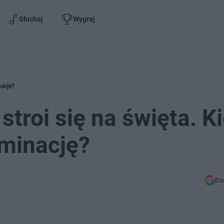
Słuchaj
Wygraj
nację?
troi się na święta. K
uminację?
Do