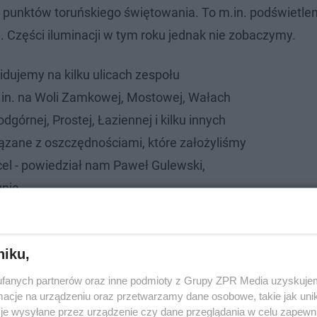
h punktów toruńskiego świętowania. To m.in. podświetlen
a. Części iluminacji w tym roku jednak nie zobaczymy.
idujemy na kilku ulicach zespołu
.in. na Woli Zamkowej, Mostowej, Wałach
dgórnej, Prostej, Łaziennej i kilku innych
iązane z oszczędnościami, które założyliśmy
cel - powiedział nam Paweł Gulewski,
unia
niku,
fanych partnerów oraz inne podmioty z Grupy ZPR Media uzyskujem
cje na urządzeniu oraz przetwarzamy dane osobowe, takie jak unika
je wysyłane przez urządzenie czy dane przeglądania w celu zapewn