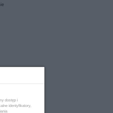
ie
y dostęp i
lne identyfikatory,
iania