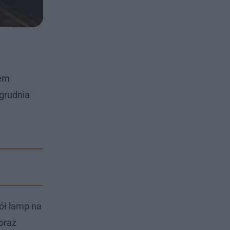
iem
 grudnia
kół lamp na
oraz