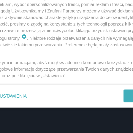
klam, wybór spersonalizowanych treści, pomiar reklam i treści, bad
 zgodą Użytkownika my i Zaufani Partnerzy możemy używać dokład
az aktywnie skanować charakterystykę urządzenia do celów identyfi
ść, prosimy o zgodę na korzystanie z tych technologii poprzez klikn
a i zawsze możesz ją zmienić/wycofać klikając przycisk ustawień pr
ogu strony
. Niektóre rodzaje przetwarzania danych nie wymagaj
iwić się takiemu przetwarzaniu. Preferencje będą miały zastosowanie
my już 4 grudnia. Całość będzie zdobiła centrum miasta 
szymi informacjami, abyś mógł świadomie i komfortowo korzystać z
gółowe informacje dotyczące przetwarzania Twoich danych znajdzi
s
oraz po kliknięciu w „Ustawienia”.
USTAWIENIA