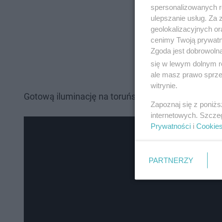
spersonalizowanych re
ulepszanie usług. Za
geolokalizacyjnych or
cenimy Twoją prywatno
Zgoda jest dobrowoln
się w lewym dolnym r
ale masz prawo sprzec
witrynie.
Gotową iluminację na toruńskiej starówce zobaczy
Zapoznaj się z poniż
internetowych. Szcze
Prywatności
i
Cookie
PARTNERZY