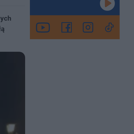
zych
łą