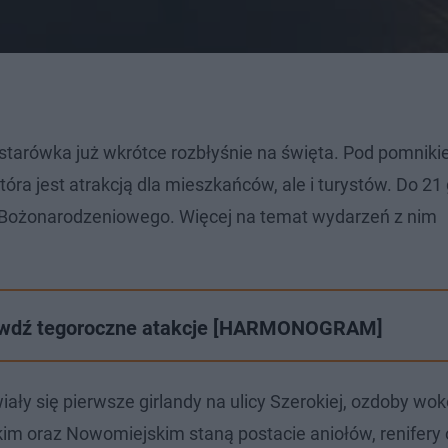
a starówka już wkrótce rozbłyśnie na święta. Pod pomnik
óra jest atrakcją dla mieszkańców, ale i turystów. Do 21
u Bożonarodzeniowego. Więcej na temat wydarzeń z nim
rawdź tegoroczne atakcje [HARMONOGRAM]
iały się pierwsze girlandy na ulicy Szerokiej, ozdoby wo
kim oraz Nowomiejskim staną postacie aniołów, renifery 