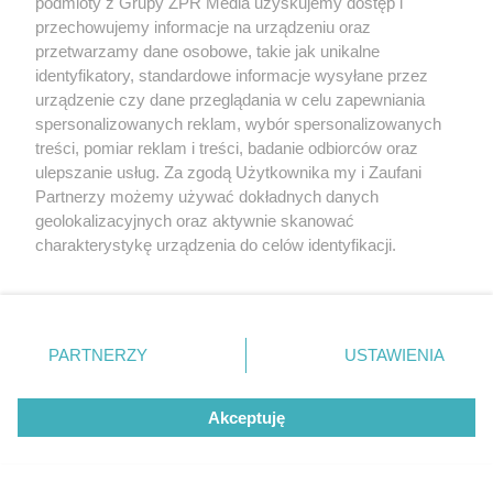
podmioty z Grupy ZPR Media uzyskujemy dostęp i
przechowujemy informacje na urządzeniu oraz
przetwarzamy dane osobowe, takie jak unikalne
identyfikatory, standardowe informacje wysyłane przez
urządzenie czy dane przeglądania w celu zapewniania
spersonalizowanych reklam, wybór spersonalizowanych
treści, pomiar reklam i treści, badanie odbiorców oraz
ZAKUPY
ulepszanie usług. Za zgodą Użytkownika my i Zaufani
Jesień w Pepco! Stylowe kubki i
Partnerzy możemy używać dokładnych danych
geolokalizacyjnych oraz aktywnie skanować
dodatki w świetnych cenach
charakterystykę urządzenia do celów identyfikacji.
Ponieważ cenimy Twoją prywatność, prosimy o zgodę na
korzystanie z tych technologii poprzez kliknięcie
5
„Akceptuję”. Zgoda jest dobrowolna i zawsze możesz ją
zmienić/wycofać klikając przycisk ustawień prywatności
PARTNERZY
USTAWIENIA
znajdujący się w lewym dolnym rogu strony
. Niektóre
rodzaje przetwarzania danych nie wymagają zgody
Akceptuję
użytkownika, ale masz prawo sprzeciwić się takiemu
przetwarzaniu. Preferencje będą miały zastosowanie tylko
na tej witrynie.