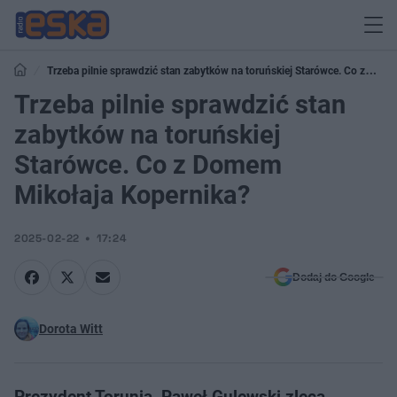
Trzeba pilnie sprawdzić stan zabytków na toruńskiej Starówce. Co z
Domem Mikołaja Kopernika?
Trzeba pilnie sprawdzić stan
zabytków na toruńskiej
Starówce. Co z Domem
Mikołaja Kopernika?
2025-02-22
17:24
Dodaj do Google
Dorota Witt
Prezydent Torunia, Paweł Gulewski zleca