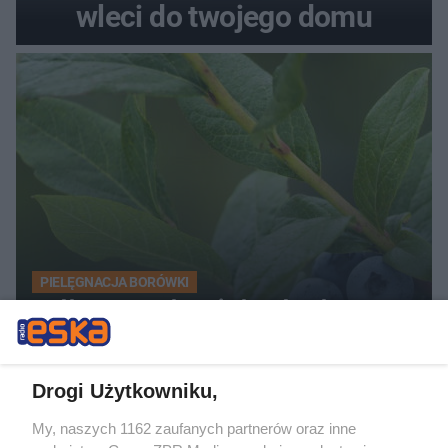
wleci do twojego domu
PIELĘGNACJA BORÓWKI
Zrób to po zebraniu borówek, a za
rok zbiory będą obfite
Drogi Użytkowniku,
My, naszych 1162 zaufanych partnerów oraz inne