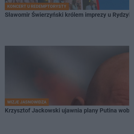
KONCERT U REDEMPTORYSTY
Sławomir Świerzyński królem imprezy u Rydzyka.
WIZJE JASNOWIDZA
Krzysztof Jackowski ujawnia plany Putina wobec 