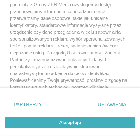
podmioty z Grupy ZPR Media uzyskujemy dostęp i
rozpowszechniany lub dalej rozpowszechniany w jakikolwiek sposób (w
tym także elektroniczny lub mechaniczny) na jakimkolwiek polu
przechowujemy informacje na urządzeniu oraz
eksploatacji w jakiejkolwiek formie, włącznie z umieszczaniem w Internecie
przetwarzamy dane osobowe, takie jak unikalne
bez pisemnej zgody właściciela praw. Jakiekolwiek użycie lub
wykorzystanie utworów w całości lub w części z naruszeniem prawa, tzn.
identyfikatory, standardowe informacje wysyłane przez
bez właściwej zgody, jest zabronione pod groźbą kary i może być ścigane
urządzenie czy dane przeglądania w celu zapewniania
prawnie.
spersonalizowanych reklam, wybór spersonalizowanych
treści, pomiar reklam i treści, badanie odbiorców oraz
ulepszanie usług. Za zgodą Użytkownika my i Zaufani
Partnerzy możemy używać dokładnych danych
geolokalizacyjnych oraz aktywnie skanować
charakterystykę urządzenia do celów identyfikacji.
O nas
Ponieważ cenimy Twoją prywatność, prosimy o zgodę na
korzystanie z tych technologii poprzez kliknięcie
Informacje prawne
„Akceptuję”. Zgoda jest dobrowolna i zawsze możesz ją
zmienić/wycofać klikając przycisk ustawień prywatności
Nasze serwisy
PARTNERZY
USTAWIENIA
znajdujący się w lewym dolnym rogu strony
. Niektóre
rodzaje przetwarzania danych nie wymagają zgody
© 2026 Grupa ZPR Media
Akceptuję
użytkownika, ale masz prawo sprzeciwić się takiemu
przetwarzaniu. Preferencje będą miały zastosowanie tylko
na tej witrynie.