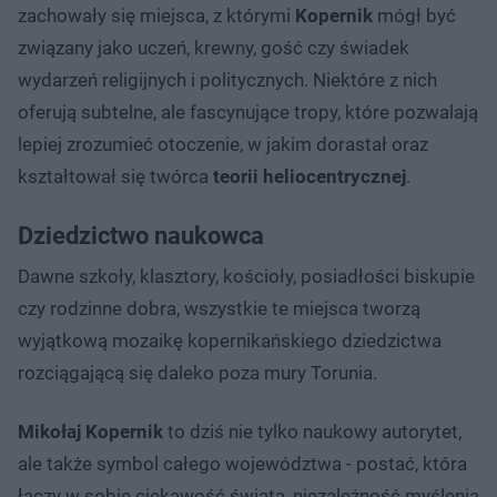
zachowały się miejsca, z którymi
Kopernik
mógł być
związany jako uczeń, krewny, gość czy świadek
wydarzeń religijnych i politycznych. Niektóre z nich
oferują subtelne, ale fascynujące tropy, które pozwalają
lepiej zrozumieć otoczenie, w jakim dorastał oraz
kształtował się twórca
teorii heliocentrycznej
.
Dziedzictwo naukowca
Dawne szkoły, klasztory, kościoły, posiadłości biskupie
czy rodzinne dobra, wszystkie te miejsca tworzą
wyjątkową mozaikę kopernikańskiego dziedzictwa
rozciągającą się daleko poza mury Torunia.
Mikołaj Kopernik
to dziś nie tylko naukowy autorytet,
ale także symbol całego województwa - postać, która
łączy w sobie ciekawość świata, niezależność myślenia