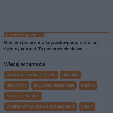
POLECANY ARTYKUŁ:
Nad tym jeziorem w kujawsko-pomorskim jest
świetny pomost. Tu poskaczecie do wo…
CIEKAWOSTKI TURYSTYCZNE
HISTORIA
URLOP 2025
KUJAWSKO-POMORSKIE
POLSKA
MIKOŁAJ KOPERNIK
WOJEWÓDZTWO KUJAWSKO POMORSKIE
URLOP