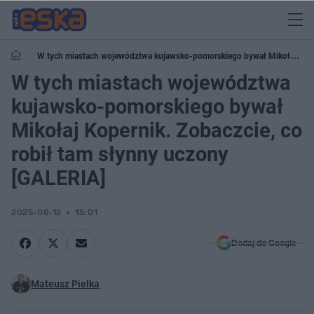
W tych miastach województwa kujawsko-pomorskiego bywał Mikołaj
Kopernik. Zobaczcie, co robił tam słynny uczony [GALERIA]
W tych miastach województwa
kujawsko-pomorskiego bywał
Mikołaj Kopernik. Zobaczcie, co
robił tam słynny uczony
[GALERIA]
2025-06-12
15:01
Dodaj do Google
Mateusz Pielka