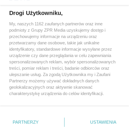
Drogi Użytkowniku,
My, naszych 1162 zaufanych partnerów oraz inne
Żaden utwór zamieszczony w serwisie nie może być powielany i
podmioty z Grupy ZPR Media uzyskujemy dostęp i
rozpowszechniany lub dalej rozpowszechniany w jakikolwiek sposób (w
przechowujemy informacje na urządzeniu oraz
tym także elektroniczny lub mechaniczny) na jakimkolwiek polu
eksploatacji w jakiejkolwiek formie, włącznie z umieszczaniem w
przetwarzamy dane osobowe, takie jak unikalne
Internecie bez pisemnej zgody właściciela praw. Jakiekolwiek użycie lub
identyfikatory, standardowe informacje wysyłane przez
wykorzystanie utworów w całości lub w części z naruszeniem prawa,
tzn. bez właściwej zgody, jest zabronione pod groźbą kary i może być
urządzenie czy dane przeglądania w celu zapewniania
ścigane prawnie.
spersonalizowanych reklam, wybór spersonalizowanych
treści, pomiar reklam i treści, badanie odbiorców oraz
ulepszanie usług. Za zgodą Użytkownika my i Zaufani
Partnerzy możemy używać dokładnych danych
geolokalizacyjnych oraz aktywnie skanować
charakterystykę urządzenia do celów identyfikacji.
Ponieważ cenimy Twoją prywatność, prosimy o zgodę na
O nas
korzystanie z tych technologii poprzez kliknięcie
Informacje prawne
„Akceptuję”. Zgoda jest dobrowolna i zawsze możesz ją
zmienić/wycofać klikając przycisk ustawień prywatności
PARTNERZY
USTAWIENIA
Nasze serwisy
znajdujący się w lewym dolnym rogu strony
. Niektóre