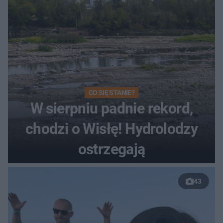
CO SIĘ STANIE?
W sierpniu padnie rekord,
chodzi o Wisłę! Hydrolodzy
ostrzegają
43