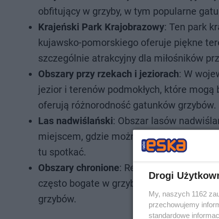
obfitujący w grzyby, w tym popularne gatun
Krajeński Park Krajobrazowy
: Ten park 
kujawsko-pomorskiego oferuje piękne tere
szczególnie atrakcyjny dla miłośników prz
Obszary przy rzekach i jeziorach
: W woje
jezior i terenów podmokłych, które mogą 
oferują różnorodność gatunków grzybów.
Las nadwiślański
: Obszar lasów nadwiślań
miejscem, gdzie można znaleźć grzyby. Bo
tu spotkać.
Obszary chronione
: Rezerwaty przyrody 
Drogi Użytkow
często bogate w grzyby, a ich ochrona m
My, naszych 1162 zau
grzybów.
przechowujemy informa
standardowe informac