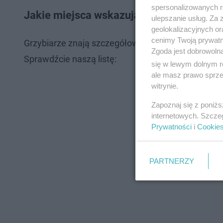
spersonalizowanych re
Jakie miejsca wskazują grzybiarze?
ulepszanie usług. Za
geolokalizacyjnych or
cenimy Twoją prywatno
Grzybiarze znają szczegółowe lokalizacje, w któr
Zgoda jest dobrowoln
Sprawdźcie naszą listę:
się w lewym dolnym r
ale masz prawo sprzec
witrynie.
Zapoznaj się z poniż
internetowych. Szcze
Prywatności
i
Cookie
PARTNERZY