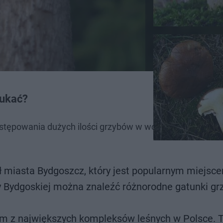
zukać?
 występowania dużych ilości grzybów w województwie kuja
ł miasta Bydgoszcz, który jest popularnym miejsc
 Bydgoskiej można znaleźć różnorodne gatunki gr
nym z największych kompleksów leśnych w Polsce. 