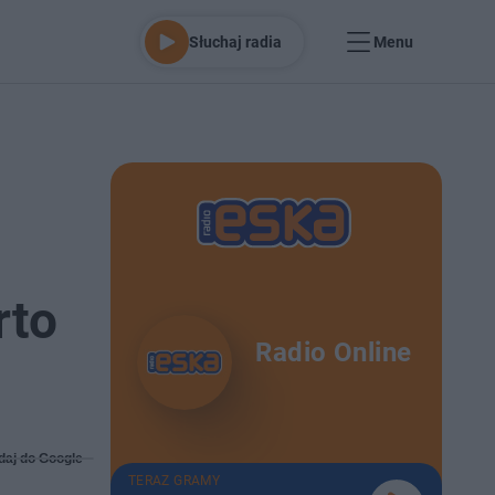
Słuchaj radia
Menu
rto
Radio Online
daj do Google
TERAZ GRAMY