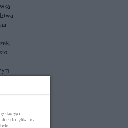
ówka.
dztwa
zar
zek,
sto
jnym
re można
kiego są
gatunków
y dostęp i
lne identyfikatory,
iania