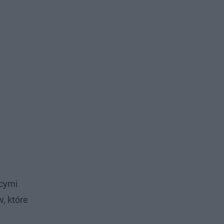
ącymi
, które