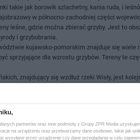
ki takie jak borowik szlachetny, kania ruda, i leśn
krajobrazowy w północno-zachodniej części wojewó
ny leśne, gdzie można zbierać grzyby. Jest to obs
yrody i grzybobrania.
wództwie kujawsko-pomorskim znajduje się wiele r
być sprzyjające dla wzrostu grzybów. Tereny te czę
skich, znajdujący się wzdłuż rzeki Wisły, jest kole
rowiki, opieńki i maślaki to gatunki grzybów, któ
i obszary chronione województwa kujawsko-pomors
niku,
oże przyczyniać się do zachowania różnorodności 
fanych partnerów oraz inne podmioty z Grupy ZPR Media uzyskujem
cje na urządzeniu oraz przetwarzamy dane osobowe, takie jak unika
je wysyłane przez urządzenie czy dane przeglądania w celu zapewn