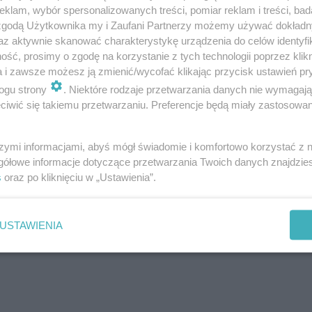
klam, wybór spersonalizowanych treści, pomiar reklam i treści, bad
 zgodą Użytkownika my i Zaufani Partnerzy możemy używać dokład
az aktywnie skanować charakterystykę urządzenia do celów identyfi
ść, prosimy o zgodę na korzystanie z tych technologii poprzez klikn
ych można zawsze znaleźć spore ilości pysznych grzybów
a i zawsze możesz ją zmienić/wycofać klikając przycisk ustawień pr
ogu strony
. Niektóre rodzaje przetwarzania danych nie wymagaj
iwić się takiemu przetwarzaniu. Preferencje będą miały zastosowanie
szymi informacjami, abyś mógł świadomie i komfortowo korzystać z
gółowe informacje dotyczące przetwarzania Twoich danych znajdzi
s
oraz po kliknięciu w „Ustawienia”.
USTAWIENIA