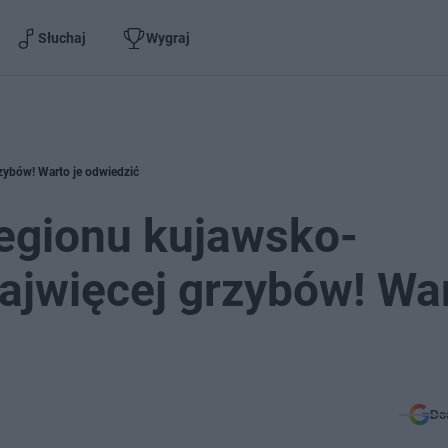
Słuchaj
Wygraj
zybów! Warto je odwiedzić
regionu kujawsko-
ajwięcej grzybów! Wa
Do