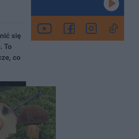
ić się
. To
cze, co