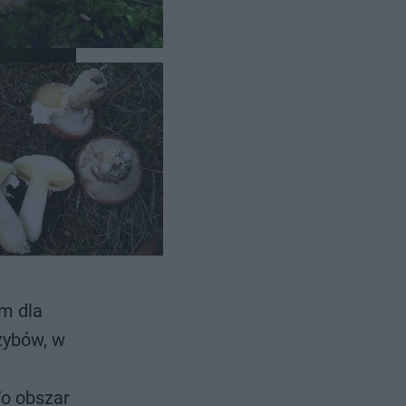
wsko-
em dla
zybów, w
To obszar