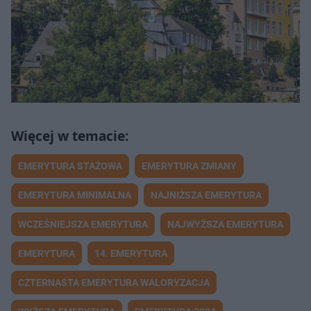
EMERYTURA STAŻOWA
EMERYTURA ZMIANY
EMERYTURA MINIMALNA
NAJNIŻSZA EMERYTURA
WCZEŚNIEJSZA EMERYTURA
NAJWYŻSZA EMERYTURA
EMERYTURA
14. EMERYTURA
CZTERNASTA EMERYTURA WALORYZACJA