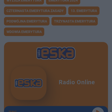
WYŻSZA EMERYTURA
EMERYTURA 2024
CZTERNASTA EMERYTURA ZASADY
13. EMERYTURA
PODWÓJNA EMERYTURA
TRZYNASTA EMERYTURA
WDOWIA EMERYTURA
Radio Online
TERAZ