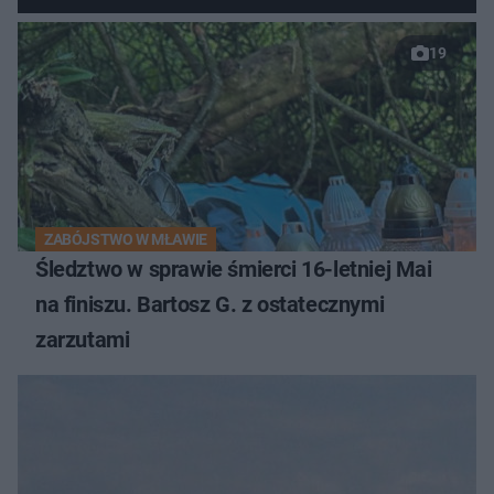
19
ZABÓJSTWO W MŁAWIE
Śledztwo w sprawie śmierci 16-letniej Mai
na finiszu. Bartosz G. z ostatecznymi
zarzutami