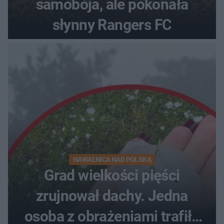
samobója, ale pokonała
słynny Rangers FC
NAWAŁNICA NAD POLSKĄ
Grad wielkości pięści
zrujnował dachy. Jedna
osoba z obrażeniami trafiła