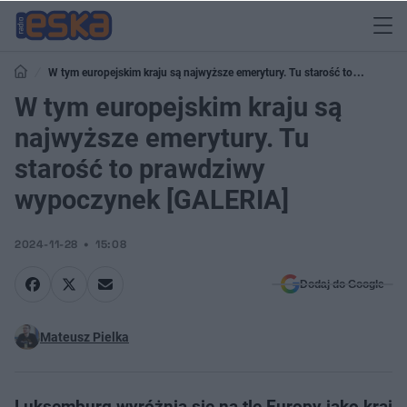
W tym europejskim kraju są najwyższe emerytury. Tu starość to
prawdziwy wypoczynek [GALERIA]
W tym europejskim kraju są
najwyższe emerytury. Tu
starość to prawdziwy
wypoczynek [GALERIA]
2024-11-28
15:08
Dodaj do Google
Mateusz Pielka
Luksemburg wyróżnia się na tle Europy jako kraj