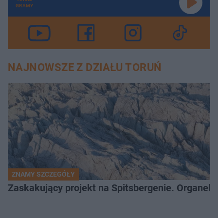
GRAMY
NAJNOWSZE Z DZIAŁU TORUŃ
ZNAMY SZCZEGÓŁY
Zaskakujący projekt na Spitsbergenie. Organek