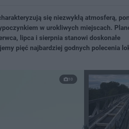
charakteryzują się niezwykłą atmosferą, po
 wypoczynkiem w urokliwych miejscach. Pla
wca, lipca i sierpnia stanowi doskonałe
jemy pięć najbardziej godnych polecenia lok
10