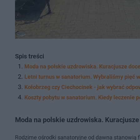
Spis treści
Moda na polskie uzdrowiska. Kuracjusze doce
Letni turnus w sanatorium. Wybraliśmy pięć 
Kołobrzeg czy Ciechocinek - jak wybrać odpo
Koszty pobytu w sanatorium. Kiedy leczenie 
Moda na polskie uzdrowiska. Kuracjusze 
Rodzime ośrodki sanatoryjne od dawna stanowią fila