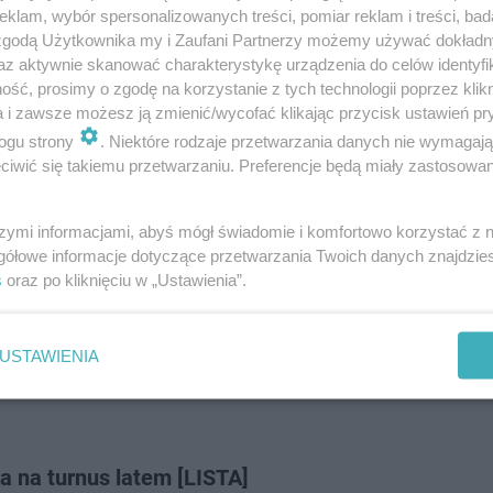
odziennego pędu, a
aktywny wypoczynek wśród zieleni z
klam, wybór spersonalizowanych treści, pomiar reklam i treści, bad
 zgodą Użytkownika my i Zaufani Partnerzy możemy używać dokład
rnusy coraz częściej przybierają formę wakacyjnego urlop
az aktywnie skanować charakterystykę urządzenia do celów identyfi
ść, prosimy o zgodę na korzystanie z tych technologii poprzez klikn
a i zawsze możesz ją zmienić/wycofać klikając przycisk ustawień pr
ogu strony
. Niektóre rodzaje przetwarzania danych nie wymagaj
ewski obniżył ceny
iwić się takiemu przetwarzaniu. Preferencje będą miały zastosowanie
szymi informacjami, abyś mógł świadomie i komfortowo korzystać z
pięć wyjątkowych miejsc
gółowe informacje dotyczące przetwarzania Twoich danych znajdzi
s
oraz po kliknięciu w „Ustawienia”.
uszą spacerami po zadbanych parkach zdrojowych oraz b
przyciąga w tym okresie rzesze kuracjuszy. Wytypowal
USTAWIENIA
antastycznym przeżyciem. Szczegółowe detale zaprezen
a na turnus latem [LISTA]