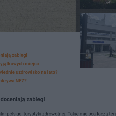
niają zabiegi
wyjątkowych miejsc
wiednie uzdrowisko na lato?
pokrywa NFZ?
doceniają zabiegi
r polskiej turystyki zdrowotnej. Takie miejsca łączą ter