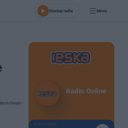
Słuchaj radia
Menu
e
Radio Online
daj do Google
TERAZ GRAMY