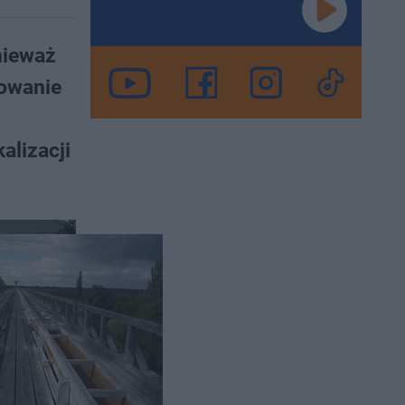
nieważ
nowanie
alizacji