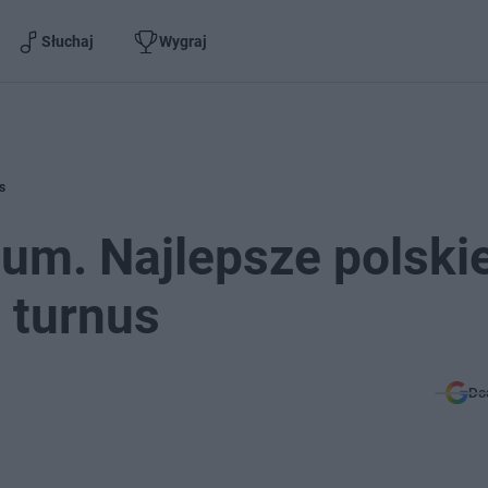
Słuchaj
Wygraj
s
um. Najlepsze polski
 turnus
Do