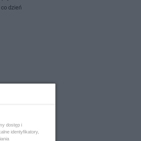
 co dzień
y dostęp i
lne identyfikatory,
ną. Obecnie
iania