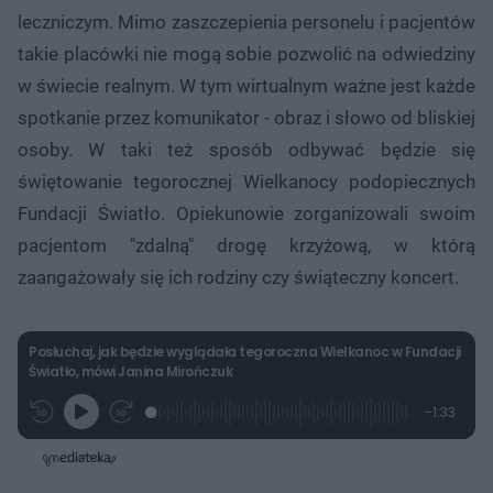
leczniczym. Mimo zaszczepienia personelu i pacjentów
takie placówki nie mogą sobie pozwolić na odwiedziny
w świecie realnym. W tym wirtualnym ważne jest każde
spotkanie przez komunikator - obraz i słowo od bliskiej
osoby. W taki też sposób odbywać będzie się
świętowanie tegorocznej Wielkanocy podopiecznych
Fundacji Światło. Opiekunowie zorganizowali swoim
pacjentom "zdalną" drogę krzyżową, w którą
zaangażowały się ich rodziny czy świąteczny koncert.
Posłuchaj, jak będzie wyglądała tegoroczna Wielkanoc w Fundacji
Światło, mówi Janina Mirończuk
L
P
P
P
-
1:33
G
o
r
r
o
z
r
a
z
z
o
a
d
e
e
s
j
t
e
w
w
a
d
i
i
ł