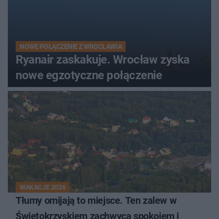
NOWE POŁĄCZENIE Z WROCŁAWIA
Ryanair zaskakuje. Wrocław zyska
nowe egzotyczne połączenie
WAKACJE 2026
Tłumy omijają to miejsce. Ten zalew w
Świętokrzyskiem zachwyca spokojem i