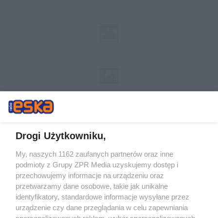
Drogi Użytkowniku,
My, naszych 1162 zaufanych partnerów oraz inne
Żaden utwór zamieszczony w serwisie nie może być powielany i
podmioty z Grupy ZPR Media uzyskujemy dostęp i
rozpowszechniany lub dalej rozpowszechniany w jakikolwiek sposób (w
tym także elektroniczny lub mechaniczny) na jakimkolwiek polu
przechowujemy informacje na urządzeniu oraz
eksploatacji w jakiejkolwiek formie, włącznie z umieszczaniem w
przetwarzamy dane osobowe, takie jak unikalne
Internecie bez pisemnej zgody właściciela praw. Jakiekolwiek użycie lub
identyfikatory, standardowe informacje wysyłane przez
wykorzystanie utworów w całości lub w części z naruszeniem prawa,
tzn. bez właściwej zgody, jest zabronione pod groźbą kary i może być
urządzenie czy dane przeglądania w celu zapewniania
ścigane prawnie.
spersonalizowanych reklam, wybór spersonalizowanych