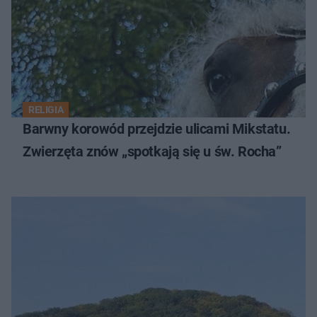
RELIGIA
Barwny korowód przejdzie ulicami Mikstatu.
Zwierzęta znów „spotkają się u św. Rocha”