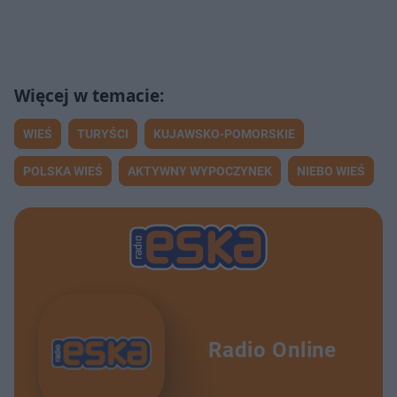
WIEŚ
TURYŚCI
KUJAWSKO-POMORSKIE
POLSKA WIEŚ
AKTYWNY WYPOCZYNEK
NIEBO WIEŚ
Radio Online