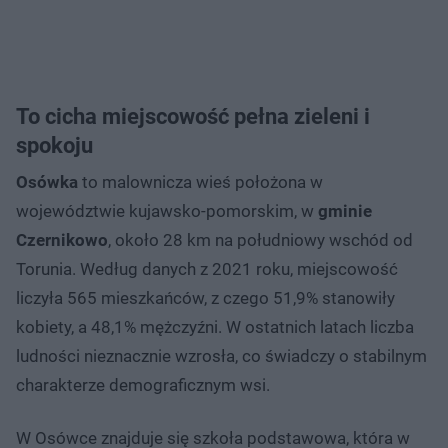
To cicha miejscowość pełna zieleni i
spokoju
Osówka
to malownicza wieś położona w
województwie kujawsko-pomorskim, w
gminie
Czernikowo
, około 28 km na południowy wschód od
Torunia. Według danych z 2021 roku, miejscowość
liczyła 565 mieszkańców, z czego 51,9% stanowiły
kobiety, a 48,1% mężczyźni. W ostatnich latach liczba
ludności nieznacznie wzrosła, co świadczy o stabilnym
charakterze demograficznym wsi.
W Osówce znajduje się szkoła podstawowa, która w