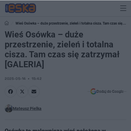
Wieś Osówka – duże przestrzenie, zieleń i totalna cisza. Tam czas się
zatrzymał [GALERIA]
Wieś Osówka – duże
przestrzenie, zieleń i totalna
cisza. Tam czas się zatrzymał
[GALERIA]
2025-05-14
15:42
Dodaj do Google
Mateusz Pielka
Osówka to malownicza wieś położona w