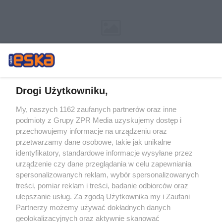
Drogi Użytkowniku,
My, naszych 1162 zaufanych partnerów oraz inne
Żaden utwór zamieszczony w serwisie nie może być powielany i
podmioty z Grupy ZPR Media uzyskujemy dostęp i
rozpowszechniany lub dalej rozpowszechniany w jakikolwiek sposób (w
tym także elektroniczny lub mechaniczny) na jakimkolwiek polu
przechowujemy informacje na urządzeniu oraz
eksploatacji w jakiejkolwiek formie, włącznie z umieszczaniem w Internecie
przetwarzamy dane osobowe, takie jak unikalne
bez pisemnej zgody właściciela praw. Jakiekolwiek użycie lub
identyfikatory, standardowe informacje wysyłane przez
wykorzystanie utworów w całości lub w części z naruszeniem prawa, tzn.
bez właściwej zgody, jest zabronione pod groźbą kary i może być ścigane
urządzenie czy dane przeglądania w celu zapewniania
prawnie.
spersonalizowanych reklam, wybór spersonalizowanych
treści, pomiar reklam i treści, badanie odbiorców oraz
ulepszanie usług. Za zgodą Użytkownika my i Zaufani
Partnerzy możemy używać dokładnych danych
geolokalizacyjnych oraz aktywnie skanować