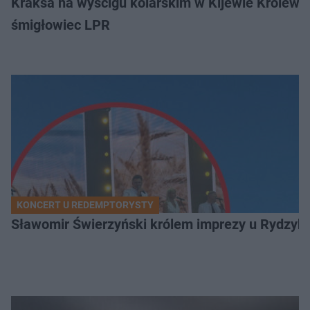
Kraksa na wyścigu kolarskim w Kijewie Królews
śmigłowiec LPR
KONCERT U REDEMPTORYSTY
Sławomir Świerzyński królem imprezy u Rydzyka.