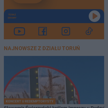
TERAZ
GRAMY
NAJNOWSZE Z DZIAŁU TORUŃ
KONCERT U REDEMPTORYSTY
Sławomir Świerzyński królem imprezy u Rydzyka.