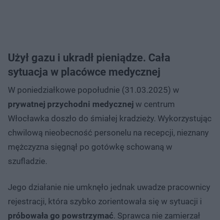
Użył gazu i ukradł pieniądze. Cała
sytuacja w placówce medycznej
W poniedziałkowe popołudnie (31.03.2025) w
prywatnej przychodni medycznej
w centrum
Włocławka doszło do śmiałej kradzieży. Wykorzystując
chwilową nieobecność personelu na recepcji, nieznany
mężczyzna sięgnął po gotówkę schowaną w
szufladzie.
Jego działanie nie umknęło jednak uwadze pracownicy
rejestracji, która szybko zorientowała się w sytuacji i
próbowała go powstrzymać
. Sprawca nie zamierzał