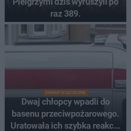
Pielgrzymi dziś wyruszyli po
raz 389.
DRAMAT W SZCZECINIE
Dwaj chłopcy wpadli do
basenu przeciwpożarowego.
Uratowała ich szybka reakcja