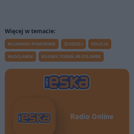
KUJAWSKO-POMORSKIE
ZŁODZIEJ
POLICJA
WŁOCŁAWEK
KUJAWY, TORUŃ, WŁOCŁAWEK
Radio Online