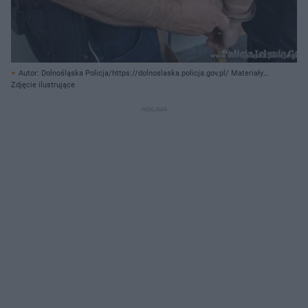
Autor: Dolnośląska Policja/https://dolnoslaska.policja.gov.pl/ Materiały
prasowe
Zdjęcie ilustrujące