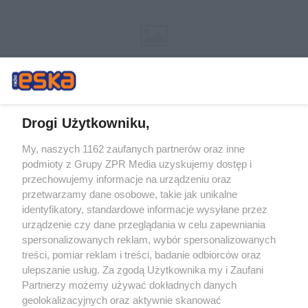
Drogi Użytkowniku,
My, naszych 1162 zaufanych partnerów oraz inne
Żaden utwór zamieszczony w serwisie nie może być powielany i
podmioty z Grupy ZPR Media uzyskujemy dostęp i
rozpowszechniany lub dalej rozpowszechniany w jakikolwiek sposób (w
tym także elektroniczny lub mechaniczny) na jakimkolwiek polu
przechowujemy informacje na urządzeniu oraz
eksploatacji w jakiejkolwiek formie, włącznie z umieszczaniem w Internecie
przetwarzamy dane osobowe, takie jak unikalne
bez pisemnej zgody właściciela praw. Jakiekolwiek użycie lub
wykorzystanie utworów w całości lub w części z naruszeniem prawa, tzn.
identyfikatory, standardowe informacje wysyłane przez
bez właściwej zgody, jest zabronione pod groźbą kary i może być ścigane
urządzenie czy dane przeglądania w celu zapewniania
prawnie.
spersonalizowanych reklam, wybór spersonalizowanych
treści, pomiar reklam i treści, badanie odbiorców oraz
ulepszanie usług. Za zgodą Użytkownika my i Zaufani
Partnerzy możemy używać dokładnych danych
geolokalizacyjnych oraz aktywnie skanować