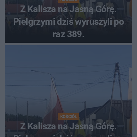
Z Kalisza na Jasną Górę.
Pielgrzymi dziś wyruszyli po
raz 389.
KOŚCIÓŁ
Z Kalisza na Jasną Górę.