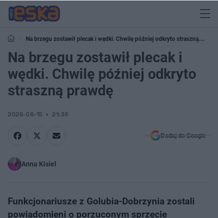
Na brzegu zostawił plecak i wędki. Chwilę później odkryto straszną
prawdę
Na brzegu zostawił plecak i
wędki. Chwilę później odkryto
straszną prawdę
2026-06-15
21:36
Dodaj do Google
Anna Kisiel
Funkcjonariusze z Golubia-Dobrzynia zostali
powiadomieni o porzuconym sprzęcie