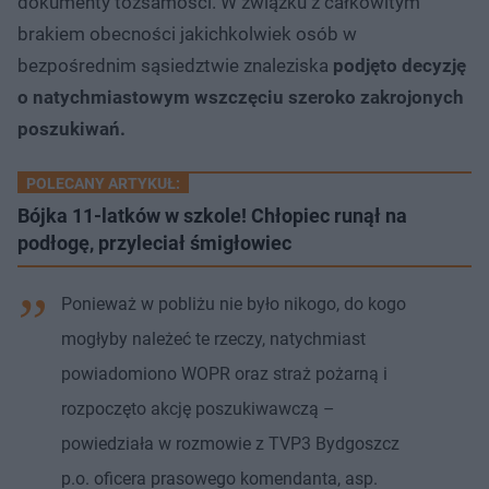
dokumenty tożsamości. W związku z całkowitym
brakiem obecności jakichkolwiek osób w
bezpośrednim sąsiedztwie znaleziska
podjęto decyzję
o natychmiastowym wszczęciu szeroko zakrojonych
poszukiwań.
POLECANY ARTYKUŁ:
Bójka 11-latków w szkole! Chłopiec runął na
podłogę, przyleciał śmigłowiec
Ponieważ w pobliżu nie było nikogo, do kogo
mogłyby należeć te rzeczy, natychmiast
powiadomiono WOPR oraz straż pożarną i
rozpoczęto akcję poszukiwawczą –
powiedziała w rozmowie z TVP3 Bydgoszcz
p.o. oficera prasowego komendanta, asp.