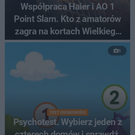
Współpraca Haier i AO 1
Point Slam. Kto z amatorów
zagra na kortach Wielkiego
Szlema?
5
TEST OSOBOWOŚCI
Psychotest. Wybierz jeden z
czterech domów i sprawdź,