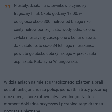
Niestety, działania ratowników przyniosły
tragiczny finał. Około godziny 17:00, w
odległości około 300 metrów od brzegu i 70
centymetrów poniżej lustra wody, odnaleziono
zwłoki mężczyzny zaczepione o konar drzewa.
Jak ustalono, to ciało 34-letniego mieszkańca
powiatu golubsko-dobrzyńskiego – przekazała
asp. sztab. Katarzyna Wilangowska.
W działaniach na miejscu tragicznego zdarzenia brali
udział funkcjonariusze policji, jednostki straży pożarnej
oraz specjaliści z ratownictwa wodnego. Na ten
moment dokładne przyczyny i przebieg tego dramatu
pozostają nieznane.