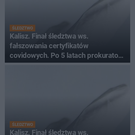
ŚLEDZTWO
Kalisz. Finał śledztwa ws.
fałszowania certyfikatów
covidowych. Po 5 latach prokurator
zamyka sprawę
ŚLEDZTWO
Kalisz. Finał śledztwa ws.