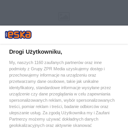
Drogi Użytkowniku,
My, naszych 1160 zaufanych partnerów oraz inne
Żaden utwór zamieszczony w serwisie nie może być powielany i
podmioty z Grupy ZPR Media uzyskujemy dostęp i
rozpowszechniany lub dalej rozpowszechniany w jakikolwiek sposób (w
tym także elektroniczny lub mechaniczny) na jakimkolwiek polu
przechowujemy informacje na urządzeniu oraz
eksploatacji w jakiejkolwiek formie, włącznie z umieszczaniem w
przetwarzamy dane osobowe, takie jak unikalne
Internecie bez pisemnej zgody właściciela praw. Jakiekolwiek użycie lub
identyfikatory, standardowe informacje wysyłane przez
wykorzystanie utworów w całości lub w części z naruszeniem prawa,
tzn. bez właściwej zgody, jest zabronione pod groźbą kary i może być
urządzenie czy dane przeglądania w celu zapewniania
ścigane prawnie.
spersonalizowanych reklam, wybór spersonalizowanych
treści, pomiar reklam i treści, badanie odbiorców oraz
ulepszanie usług. Za zgodą Użytkownika my i Zaufani
Partnerzy możemy używać dokładnych danych
geolokalizacyjnych oraz aktywnie skanować