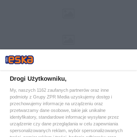
Drogi Użytkowniku,
My, naszych 1162 zaufanych partnerów oraz inne
Żaden utwór zamieszczony w serwisie nie może być powielany i
podmioty z Grupy ZPR Media uzyskujemy dostęp i
rozpowszechniany lub dalej rozpowszechniany w jakikolwiek sposób (w
tym także elektroniczny lub mechaniczny) na jakimkolwiek polu
przechowujemy informacje na urządzeniu oraz
eksploatacji w jakiejkolwiek formie, włącznie z umieszczaniem w Internecie
przetwarzamy dane osobowe, takie jak unikalne
bez pisemnej zgody właściciela praw. Jakiekolwiek użycie lub
wykorzystanie utworów w całości lub w części z naruszeniem prawa, tzn.
identyfikatory, standardowe informacje wysyłane przez
bez właściwej zgody, jest zabronione pod groźbą kary i może być ścigane
urządzenie czy dane przeglądania w celu zapewniania
prawnie.
spersonalizowanych reklam, wybór spersonalizowanych
treści, pomiar reklam i treści, badanie odbiorców oraz