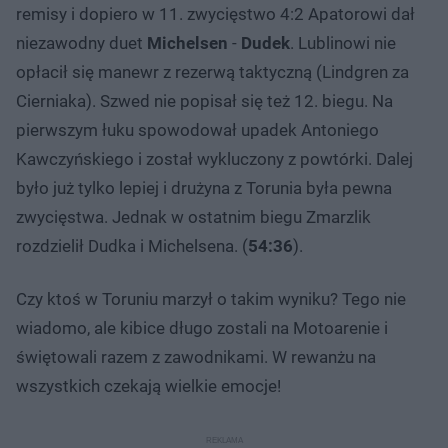
remisy i dopiero w 11. zwycięstwo 4:2 Apatorowi dał
niezawodny duet
Michelsen
-
Dudek
. Lublinowi nie
opłacił się manewr z rezerwą taktyczną (Lindgren za
Cierniaka). Szwed nie popisał się też 12. biegu. Na
pierwszym łuku spowodował upadek Antoniego
Kawczyńskiego i został wykluczony z powtórki. Dalej
było już tylko lepiej i drużyna z Torunia była pewna
zwycięstwa. Jednak w ostatnim biegu Zmarzlik
rozdzielił Dudka i Michelsena. (
54:36
).
Czy ktoś w Toruniu marzył o takim wyniku? Tego nie
wiadomo, ale kibice długo zostali na Motoarenie i
świętowali razem z zawodnikami. W rewanżu na
wszystkich czekają wielkie emocje!