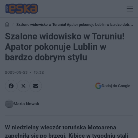
Szalone widowisko w Toruniu! Apator pokonuje Lublin w bardzo dobrym
stylu
Szalone widowisko w Toruniu!
Apator pokonuje Lublin w
bardzo dobrym stylu
2025-09-23
15:32
Dodaj do Google
Maria Nowak
W niedzielny wieczór toruńska Motoarena
zapełniła się po brzegi. Kibice w tygodniu stali