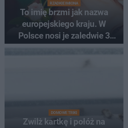
RZADKIE IMIONA
To imię brzmi jak nazwa
europejskiego kraju. W
Polsce nosi je zaledwie 3
kobiety
DOMOWE TRIKI
Zwilż kartkę i połóż na