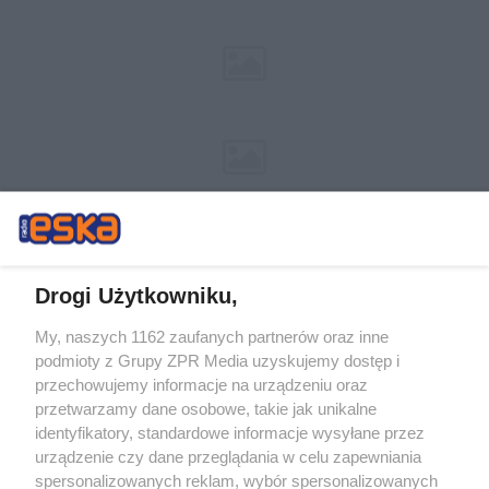
Drogi Użytkowniku,
My, naszych 1162 zaufanych partnerów oraz inne
Żaden utwór zamieszczony w serwisie nie może być powielany i
podmioty z Grupy ZPR Media uzyskujemy dostęp i
rozpowszechniany lub dalej rozpowszechniany w jakikolwiek sposób (w
tym także elektroniczny lub mechaniczny) na jakimkolwiek polu
przechowujemy informacje na urządzeniu oraz
eksploatacji w jakiejkolwiek formie, włącznie z umieszczaniem w Internecie
przetwarzamy dane osobowe, takie jak unikalne
bez pisemnej zgody właściciela praw. Jakiekolwiek użycie lub
wykorzystanie utworów w całości lub w części z naruszeniem prawa, tzn.
identyfikatory, standardowe informacje wysyłane przez
bez właściwej zgody, jest zabronione pod groźbą kary i może być ścigane
urządzenie czy dane przeglądania w celu zapewniania
prawnie.
spersonalizowanych reklam, wybór spersonalizowanych