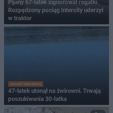
Pijany 67-latek zignorował rogatki.
Rozpędzony pociąg Intercity uderzył
w traktor
DRAMAT NAD WODĄ
47-latek utonął na żwirowni. Trwają
poszukiwania 30-latka