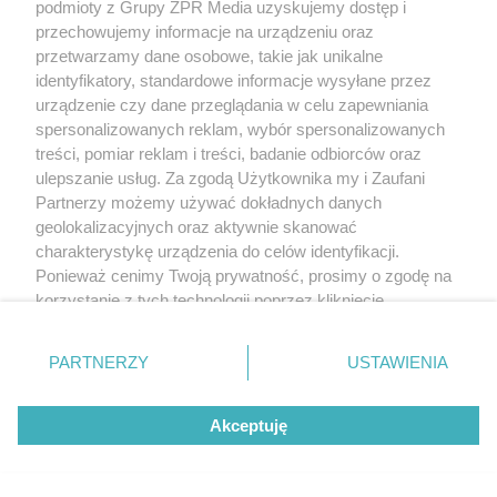
podmioty z Grupy ZPR Media uzyskujemy dostęp i
najwięcej punktów?
przechowujemy informacje na urządzeniu oraz
przetwarzamy dane osobowe, takie jak unikalne
identyfikatory, standardowe informacje wysyłane przez
urządzenie czy dane przeglądania w celu zapewniania
spersonalizowanych reklam, wybór spersonalizowanych
treści, pomiar reklam i treści, badanie odbiorców oraz
ulepszanie usług. Za zgodą Użytkownika my i Zaufani
Partnerzy możemy używać dokładnych danych
geolokalizacyjnych oraz aktywnie skanować
charakterystykę urządzenia do celów identyfikacji.
Ponieważ cenimy Twoją prywatność, prosimy o zgodę na
TENIS
korzystanie z tych technologii poprzez kliknięcie
Challenger ATP w Kozerkach.
„Akceptuję”. Zgoda jest dobrowolna i zawsze możesz ją
zmienić/wycofać klikając przycisk ustawień prywatności
Polski tenisista odpadł z
PARTNERZY
USTAWIENIA
znajdujący się w lewym dolnym rogu strony
. Niektóre
rodzaje przetwarzania danych nie wymagają zgody
turnieju
Akceptuję
użytkownika, ale masz prawo sprzeciwić się takiemu
przetwarzaniu. Preferencje będą miały zastosowanie tylko
na tej witrynie.