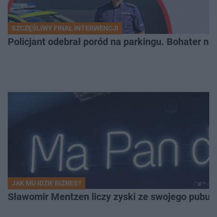
SZCZĘŚLIWY FINAŁ INTERWENCJI
Policjant odebrał poród na parkingu. Bohater ni
JAK MU IDZIE BIZNES?
Sławomir Mentzen liczy zyski ze swojego pubu.