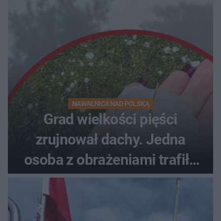
NAWAŁNICA NAD POLSKĄ
Grad wielkości pięści
zrujnował dachy. Jedna
osoba z obrażeniami trafiła
do szpitala