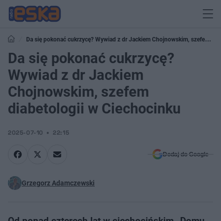
Da się pokonać cukrzycę? Wywiad z dr Jackiem Chojnowskim, szefem
diabetologii w Ciechocinku
Da się pokonać cukrzycę?
Wywiad z dr Jackiem
Chojnowskim, szefem
diabetologii w Ciechocinku
2025-07-10
22:15
Dodaj do Google
Grzegorz Adamczewski
Od ponad czterech lat w ciechocińskim „Domu