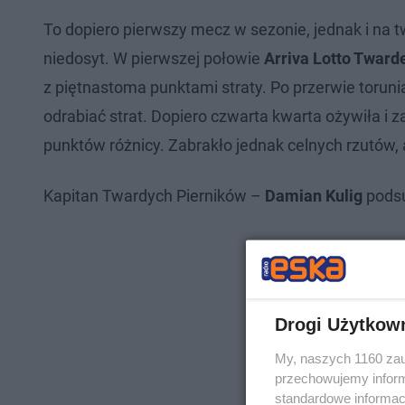
To dopiero pierwszy mecz w sezonie, jednak i na
niedosyt. W pierwszej połowie
Arriva Lotto Tward
z piętnastoma punktami straty. Po przerwie torunia
odrabiać strat. Dopiero czwarta kwarta ożywiła i 
punktów różnicy. Zabrakło jednak celnych rzutów, 
Kapitan Twardych Pierników –
Damian Kulig
podsu
Drogi Użytkow
My, naszych 1160 zau
przechowujemy informa
standardowe informac