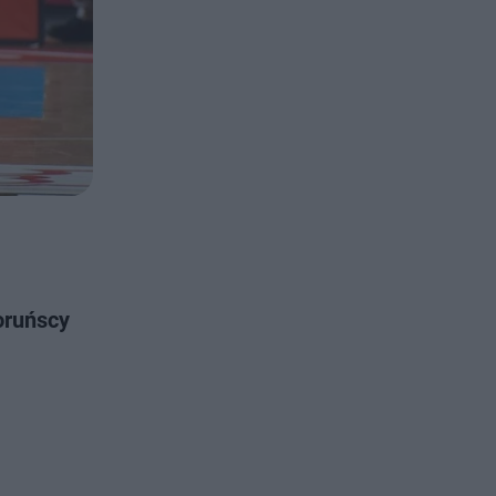
oruńscy