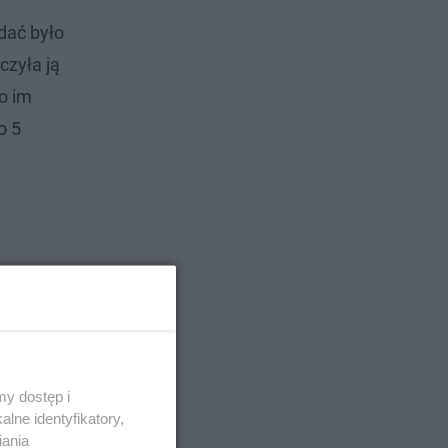
dać było
czyła ją
ło im
o 5
y dostęp i
lne identyfikatory,
iania