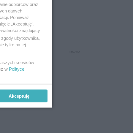
anie odbiorców oraz
nych danych
kacji. Ponieważ
ięcie „Akceptuję”.
ywatności znajdujący
ą zgody użytkownika,
 tylko na tej
 naszych serwisów
esz w
Polityce
Akceptuję