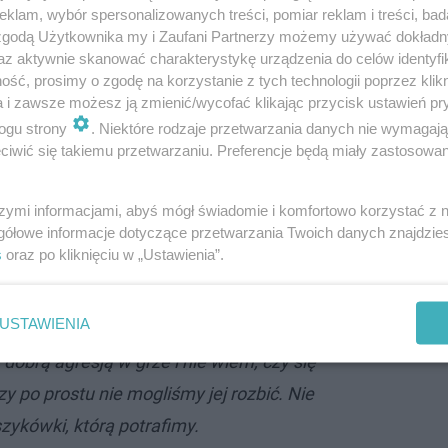
klam, wybór spersonalizowanych treści, pomiar reklam i treści, bad
 zgodą Użytkownika my i Zaufani Partnerzy możemy używać dokład
az aktywnie skanować charakterystykę urządzenia do celów identyfi
ść, prosimy o zgodę na korzystanie z tych technologii poprzez klikn
a i zawsze możesz ją zmienić/wycofać klikając przycisk ustawień pr
ogu strony
. Niektóre rodzaje przetwarzania danych nie wymagaj
weszliśmy w to spotkanie. Daliśmy się
iwić się takiemu przetwarzaniu. Preferencje będą miały zastosowanie
i i narzucić ich styl gry i z tego na pewno
owoleni. Plusem było to, że w czwartej
szymi informacjami, abyś mógł świadomie i komfortowo korzystać z
y charakter i to, że potrafimy grać z każdym.
gółowe informacje dotyczące przetwarzania Twoich danych znajdzi
s
oraz po kliknięciu w „Ustawienia”.
ło nas to dużo energii i niestety w końcówce
szali zwycięstwa na naszą stronę. Wydaje mi
USTAWIENIA
brze przygotowani do tego meczu. Jednak
dobrą agresją w grze i nie wiem, czy się
zy po prostu nie mogliśmy jej rozbić. Nie
szykówki, którą potrafimy.