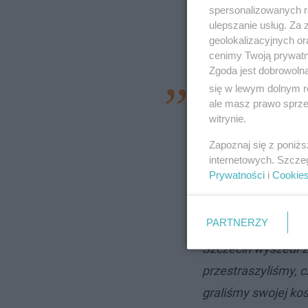
spersonalizowanych re
ulepszanie usług. Za
geolokalizacyjnych or
cenimy Twoją prywatno
Zgoda jest dobrowoln
się w lewym dolnym r
Myślę, że za lekko 
ale masz prawo sprzec
otworzyć Szczecinow
witrynie.
nie możemy być zad
Zapoznaj się z poniż
kwarcie pokazałyśm
internetowych. Szcze
Prywatności
i
Cookie
Myślę, że kosztowa
nie przechyliliśmy 
PARTNERZY
się, że byliśmy do
Szczecin wyszedł z 
przestraszyliśmy, c
graliśmy swojej ko