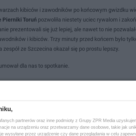
 twarzach kibiców i zawodników po końcowym gwizdku wi
e Pierniki Toruń
pozwoliła niestety uciec rywalom i zakoń
nie prezentowali się już lepiej, ale nawet to nie pozwala
zawodników i kibiców. Trzy minuty przed końcem było tylk
a zespół ze Szczecina okazał się po prostu lepszy.
mował dla nas to spotkanie.
niku,
fanych partnerów oraz inne podmioty z Grupy ZPR Media uzyskujem
cje na urządzeniu oraz przetwarzamy dane osobowe, takie jak unika
je wysyłane przez urządzenie czy dane przeglądania w celu zapewn