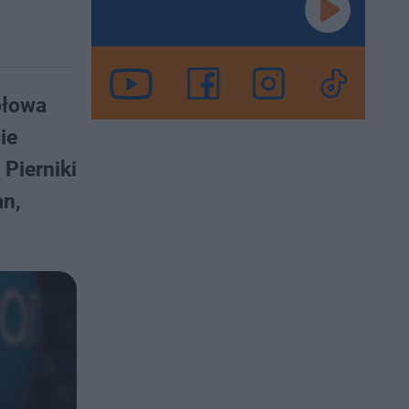
ołowa
ie
Pierniki
an,