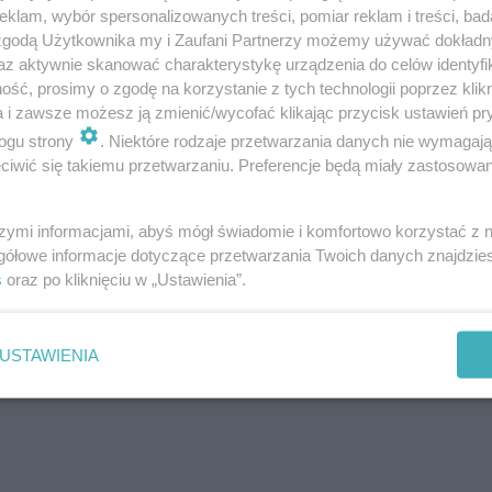
klam, wybór spersonalizowanych treści, pomiar reklam i treści, bad
 zgodą Użytkownika my i Zaufani Partnerzy możemy używać dokład
az aktywnie skanować charakterystykę urządzenia do celów identyfi
ść, prosimy o zgodę na korzystanie z tych technologii poprzez klikn
a i zawsze możesz ją zmienić/wycofać klikając przycisk ustawień pr
ogu strony
. Niektóre rodzaje przetwarzania danych nie wymagaj
iwić się takiemu przetwarzaniu. Preferencje będą miały zastosowanie
szymi informacjami, abyś mógł świadomie i komfortowo korzystać z
gółowe informacje dotyczące przetwarzania Twoich danych znajdzi
s
oraz po kliknięciu w „Ustawienia”.
KM)
USTAWIENIA