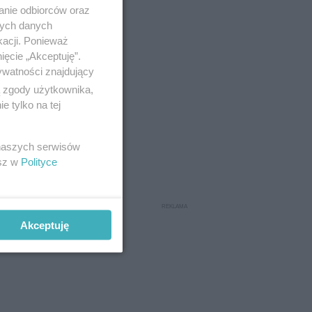
anie odbiorców oraz
nych danych
kacji. Ponieważ
ięcie „Akceptuję”.
ywatności znajdujący
ą zgody użytkownika,
 tylko na tej
 naszych serwisów
esz w
Polityce
Akceptuję