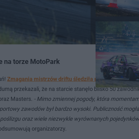
e na torze MotoPark
uń!
Zmagania mistrzów driftu śledziła m.in. reporterka 
mą przekazali, że na starcie stanęło blisko 50 zawodni
 oraz Masters.
- Mimo zmiennej pogody, która momentami
portowy zawodów był bardzo wysoki. Publiczność mogł
poślizgu oraz wiele niezwykle wyrównanych pojedynków
odsumowują organizatorzy.