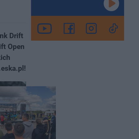
nk Drift
ift Open
kich
.eska.pl!