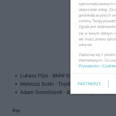
spersonalizowanych re
ulepszanie usług. Za
geolokalizacyjnych or
cenimy Twoją prywatno
Zgoda jest dobrowoln
się w lewym dolnym r
ale masz prawo sprzec
witrynie.
Zapoznaj się z poniż
internetowych. Szcze
Prywatności
i
Cookie
Łukasz Pijar - BMW E46 Touring (800 KM)
Mateusz Suski - Toyota Supra MK5 (850 
PARTNERZY
Adam Gomoliszek - BMW E36 (600 KM)
Pro