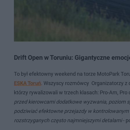
Drift Open w Toruniu: Gigantyczne emocj
To był efektowny weekend na torze MotoPark Tor
ESKA Toruń
. Wszyscy rozmówcy Organizatorzy z du
którzy rywalizowali w trzech klasach: Pro-Am, Pro
przed kierowcami dodatkowe wyzwania, poziom s
podziwiać efektowne przejazdy w kontrolowanym 
rozstrzyganych często najmniejszymi detalami
- p