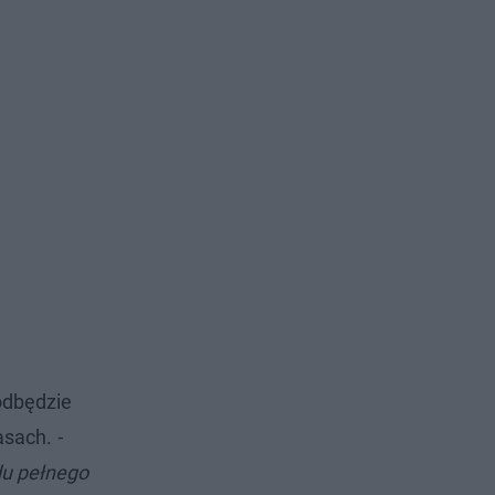
odbędzie
asach.
-
du pełnego