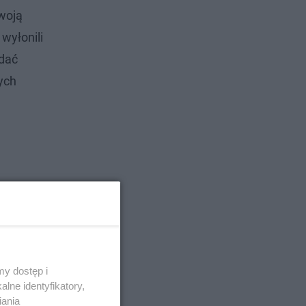
swoją
wyłonili
idać
ych
y dostęp i
lne identyfikatory,
iania