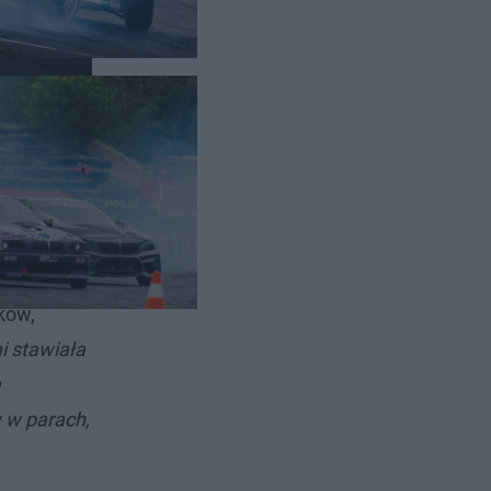
Radia
ków,
 stawiała
a
 w parach,