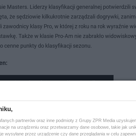
e Masters. Liderzy klasyfikacji generalnej potwierdzili 
a, że sędziowie kilkukrotnie zarządzali dogrywki, zanim 
 zawodnicy klasy Pro, w której z roku na rok wyraźnie w
 stawkę. Także w klasie Pro-Am nie zabrakło widowiskow
 cenne punkty do klasyfikacji sezonu.
en:
oruniu. Pokazał, że ten stół też jest dla
niku,
fanych partnerów oraz inne podmioty z Grupy ZPR Media uzyskujem
cje na urządzeniu oraz przetwarzamy dane osobowe, takie jak unika
je wysyłane przez urządzenie czy dane przeglądania w celu zapewn