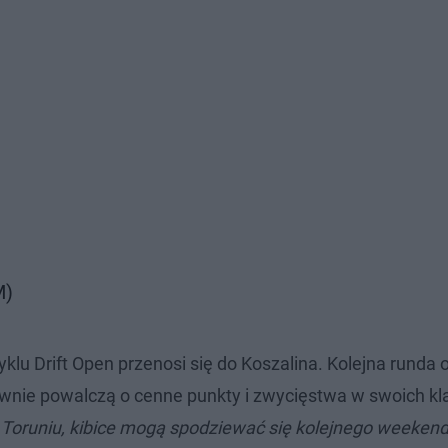
M)
lu Drift Open przenosi się do Koszalina. Kolejna runda 
ownie powalczą o cenne punkty i zwycięstwa w swoich kl
w Toruniu, kibice mogą spodziewać się kolejnego weeken