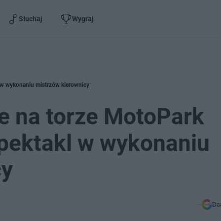
Słuchaj
Wygraj
 w wykonaniu mistrzów kierownicy
e na torze MotoPark
spektakl w wykonaniu
cy
Do