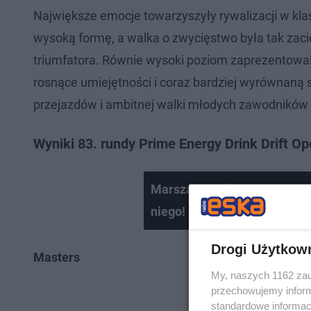
Największe emocje towarzyszyły rywalizacji w klasi
wysoką formę, a walka o zwycięstwo była tak zacięt
triumfatora. Równie wysoki poziom zaprezentowali
rosnące umiejętności i coraz bardziej wyrównaną
przejazdów i ambitnej walki młodych zawodników o
Wyniki 83. rundy Prime Energy Drink Drift Op
Marszałek odbija piłeczkę w T
niego!
Drogi Użytkow
Masters
My, naszych 1162 zau
przechowujemy informa
standardowe informac