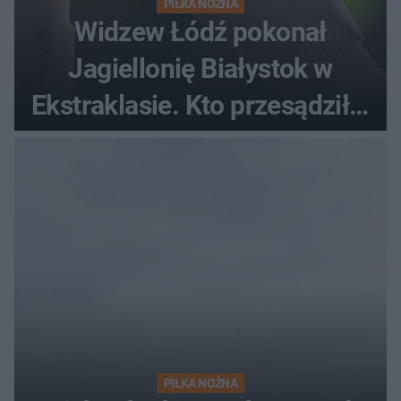
PIŁKA NOŻNA
Widzew Łódź pokonał
Jagiellonię Białystok w
Ekstraklasie. Kto przesądził o
losach meczu?
PIŁKA NOŻNA