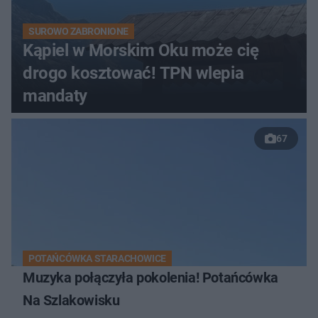
SUROWO ZABRONIONE
Kąpiel w Morskim Oku może cię
drogo kosztować! TPN wlepia
mandaty
67
POTAŃCÓWKA STARACHOWICE
Muzyka połączyła pokolenia! Potańcówka
Na Szlakowisku