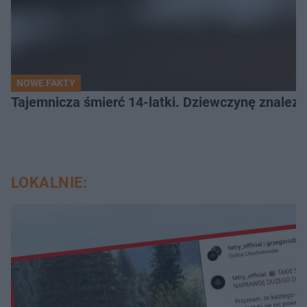
NOWE FAKTY
Tajemnicza śmierć 14-latki. Dziewczynę znalez
LOKALNIE: