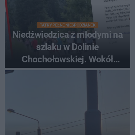
TATRY PEŁNE NIESPODZIANEK
Niedźwiedzica z młodymi na
szlaku w Dolinie
Chochołowskiej. Wokół
turyści!