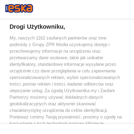
Drogi Użytkowniku,
My, naszych 1162 zaufanych partnerów oraz inne
Żaden utwór zamieszczony w serwisie nie może być powielany i
podmioty z Grupy ZPR Media uzyskujemy dostęp i
rozpowszechniany lub dalej rozpowszechniany w jakikolwiek sposób (w
tym także elektroniczny lub mechaniczny) na jakimkolwiek polu
przechowujemy informacje na urządzeniu oraz
eksploatacji w jakiejkolwiek formie, włącznie z umieszczaniem w Internecie
przetwarzamy dane osobowe, takie jak unikalne
bez pisemnej zgody właściciela praw. Jakiekolwiek użycie lub
wykorzystanie utworów w całości lub w części z naruszeniem prawa, tzn.
identyfikatory, standardowe informacje wysyłane przez
bez właściwej zgody, jest zabronione pod groźbą kary i może być ścigane
urządzenie czy dane przeglądania w celu zapewniania
prawnie.
spersonalizowanych reklam, wybór spersonalizowanych
treści, pomiar reklam i treści, badanie odbiorców oraz
ulepszanie usług. Za zgodą Użytkownika my i Zaufani
Partnerzy możemy używać dokładnych danych
geolokalizacyjnych oraz aktywnie skanować
charakterystykę urządzenia do celów identyfikacji.
O nas
Ponieważ cenimy Twoją prywatność, prosimy o zgodę na
korzystanie z tych technologii poprzez kliknięcie
Informacje prawne
„Akceptuję”. Zgoda jest dobrowolna i zawsze możesz ją