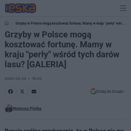
Grzyby w Polsce mogą kosztować fortunę. Mamy w kraju "perły" wśród
tych darów lasu? [GALERIA]
Grzyby w Polsce mogą
kosztować fortunę. Mamy w
kraju "perły" wśród tych darów
lasu? [GALERIA]
2025-05-23
15:20
Dodaj do Google
Mateusz Pielka
Panuje ogólne przekonanie, że w Polsce nie ma