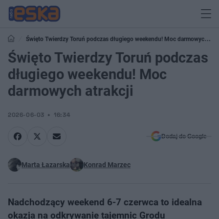
Święto Twierdzy Toruń podczas długiego weekendu! Moc darmowych
atrakcji
Święto Twierdzy Toruń podczas
długiego weekendu! Moc
darmowych atrakcji
2026-06-03
16:34
Dodaj do Google
Marta Łazarska
Konrad Marzec
Nadchodzący weekend 6-7 czerwca to idealna
okazja na odkrywanie tajemnic Grodu