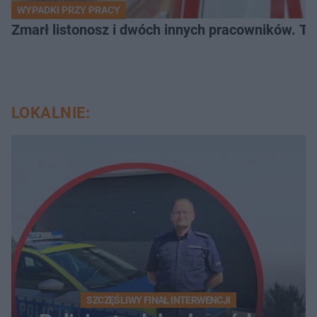
WYPADKI PRZY PRACY
Zmarł listonosz i dwóch innych pracowników. Tr
LOKALNIE:
SZCZĘŚLIWY FINAŁ INTERWENCJI