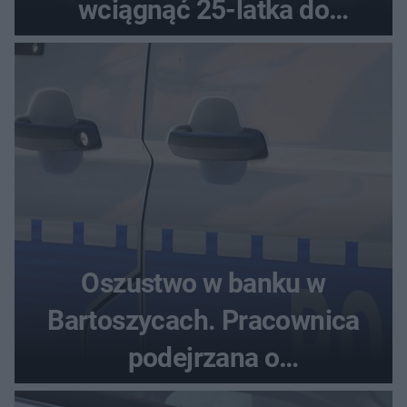
wciągnąć 25-latka do
samochodu
Oszustwo w banku w
Bartoszycach. Pracownica
podejrzana o
przywłaszczenie 470 000 zł