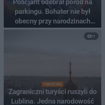
Policjant odebrał poród na
parkingu. Bohater nie był
obecny przy narodzinach
własnych dzieci
23
TURYSTYKA
Zagraniczni turyści ruszyli do
Lublina. Jedna narodowość