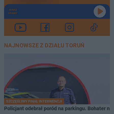
TERAZ
GRAMY
NAJNOWSZE Z DZIAŁU TORUŃ
SZCZĘŚLIWY FINAŁ INTERWENCJI
Policjant odebrał poród na parkingu. Bohater ni