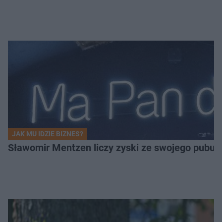
JAK MU IDZIE BIZNES?
Sławomir Mentzen liczy zyski ze swojego pubu.