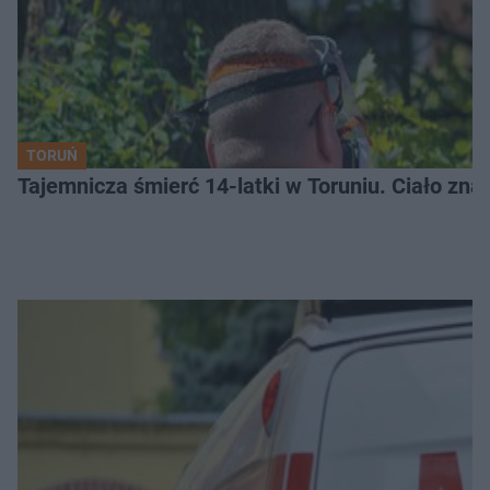
TORUŃ
Tajemnicza śmierć 14-latki w Toruniu. Ciało zna