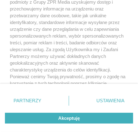
podmioty z Grupy ZPR Media uzyskujemy dostęp i
przechowujemy informacje na urządzeniu oraz
przetwarzamy dane osobowe, takie jak unikalne
identyfikatory, standardowe informacje wysyłane przez
urządzenie czy dane przeglądania w celu zapewniania
spersonalizowanych reklam, wybór spersonalizowanych
treści, pomiar reklam i treści, badanie odbiorców oraz
ulepszanie usług. Za zgodą Użytkownika my i Zaufani
Partnerzy możemy używać dokładnych danych
Żaden utwór zamieszczony w serwisie nie może być powielany i
geolokalizacyjnych oraz aktywnie skanować
rozpowszechniany lub dalej rozpowszechniany w jakikolwiek sposób (w
charakterystykę urządzenia do celów identyfikacji.
tym także elektroniczny lub mechaniczny) na jakimkolwiek polu
Ponieważ cenimy Twoją prywatność, prosimy o zgodę na
eksploatacji w jakiejkolwiek formie, włącznie z umieszczaniem w Internecie
bez pisemnej zgody właściciela praw. Jakiekolwiek użycie lub
korzystanie z tych technologii poprzez kliknięcie
wykorzystanie utworów w całości lub w części z naruszeniem prawa, tzn.
„Akceptuję”. Zgoda jest dobrowolna i zawsze możesz ją
bez właściwej zgody, jest zabronione pod groźbą kary i może być ścigane
prawnie.
zmienić/wycofać klikając przycisk ustawień prywatności
PARTNERZY
USTAWIENIA
znajdujący się w lewym dolnym rogu strony
. Niektóre
rodzaje przetwarzania danych nie wymagają zgody
Akceptuję
użytkownika, ale masz prawo sprzeciwić się takiemu
przetwarzaniu. Preferencje będą miały zastosowanie tylko
na tej witrynie.