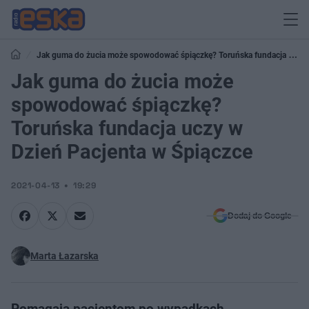
Jak guma do żucia może spowodować śpiączkę? Toruńska fundacja uczy
w Dzień Pacjenta w Śpiączce
Jak guma do żucia może
spowodować śpiączkę?
Toruńska fundacja uczy w
Dzień Pacjenta w Śpiączce
2021-04-13
19:29
Dodaj do Google
Marta Łazarska
Pomagają pacjentom po wypadkach