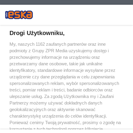
Drogi Użytkowniku,
My, naszych 1162 zaufanych partnerów oraz inne
Żaden utwór zamieszczony w serwisie nie może być powielany i
podmioty z Grupy ZPR Media uzyskujemy dostęp i
rozpowszechniany lub dalej rozpowszechniany w jakikolwiek sposób (w
tym także elektroniczny lub mechaniczny) na jakimkolwiek polu
przechowujemy informacje na urządzeniu oraz
eksploatacji w jakiejkolwiek formie, włącznie z umieszczaniem w Internecie
przetwarzamy dane osobowe, takie jak unikalne
bez pisemnej zgody właściciela praw. Jakiekolwiek użycie lub
wykorzystanie utworów w całości lub w części z naruszeniem prawa, tzn.
identyfikatory, standardowe informacje wysyłane przez
bez właściwej zgody, jest zabronione pod groźbą kary i może być ścigane
urządzenie czy dane przeglądania w celu zapewniania
prawnie.
spersonalizowanych reklam, wybór spersonalizowanych
treści, pomiar reklam i treści, badanie odbiorców oraz
ulepszanie usług. Za zgodą Użytkownika my i Zaufani
Partnerzy możemy używać dokładnych danych
geolokalizacyjnych oraz aktywnie skanować
charakterystykę urządzenia do celów identyfikacji.
O nas
Ponieważ cenimy Twoją prywatność, prosimy o zgodę na
korzystanie z tych technologii poprzez kliknięcie