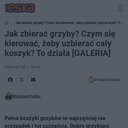
Jak zbierać grzyby? Czym się kierować, żeby uzbierać cały koszyk? To
działa [GALERIA]
Jak zbierać grzyby? Czym się
kierować, żeby uzbierać cały
koszyk? To działa [GALERIA]
2025-07-28
15:15
Dodaj do Google
Mateusz Pielka
Pełna koszyki grzybów to najczęściej nie
przypadek i łut szczęścia. Dobry grzybiarz