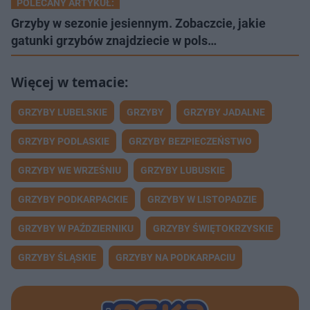
POLECANY ARTYKUŁ:
Grzyby w sezonie jesiennym. Zobaczcie, jakie
gatunki grzybów znajdziecie w pols…
GRZYBY LUBELSKIE
GRZYBY
GRZYBY JADALNE
GRZYBY PODLASKIE
GRZYBY BEZPIECZEŃSTWO
GRZYBY WE WRZEŚNIU
GRZYBY LUBUSKIE
GRZYBY PODKARPACKIE
GRZYBY W LISTOPADZIE
GRZYBY W PAŹDZIERNIKU
GRZYBY ŚWIĘTOKRZYSKIE
GRZYBY ŚLĄSKIE
GRZYBY NA PODKARPACIU