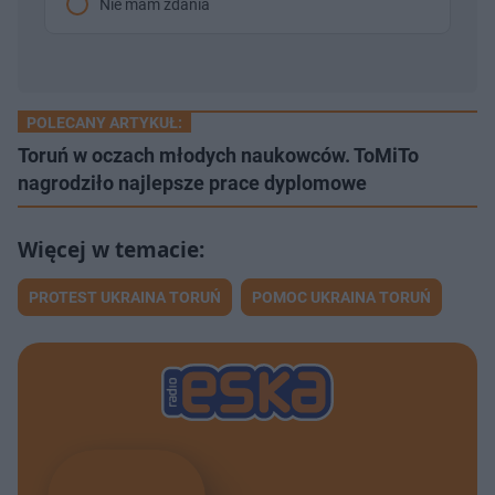
Nie mam zdania
POLECANY ARTYKUŁ:
Toruń w oczach młodych naukowców. ToMiTo
nagrodziło najlepsze prace dyplomowe
PROTEST UKRAINA TORUŃ
POMOC UKRAINA TORUŃ