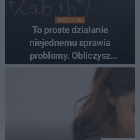
RUSZ GŁOWĄ
To proste działanie
niejednemu sprawia
problemy. Obliczysz
poprawnie, ile to jest
72+7×7−7×5=?