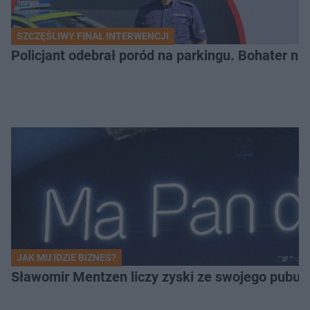
SZCZĘŚLIWY FINAŁ INTERWENCJI
Policjant odebrał poród na parkingu. Bohater ni
JAK MU IDZIE BIZNES?
Sławomir Mentzen liczy zyski ze swojego pubu.