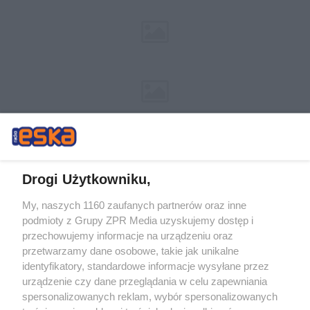
Drogi Użytkowniku,
My, naszych 1160 zaufanych partnerów oraz inne
Żaden utwór zamieszczony w serwisie nie może być powielany i
podmioty z Grupy ZPR Media uzyskujemy dostęp i
rozpowszechniany lub dalej rozpowszechniany w jakikolwiek sposób (w
tym także elektroniczny lub mechaniczny) na jakimkolwiek polu
przechowujemy informacje na urządzeniu oraz
eksploatacji w jakiejkolwiek formie, włącznie z umieszczaniem w Internecie
przetwarzamy dane osobowe, takie jak unikalne
bez pisemnej zgody właściciela praw. Jakiekolwiek użycie lub
wykorzystanie utworów w całości lub w części z naruszeniem prawa, tzn.
identyfikatory, standardowe informacje wysyłane przez
bez właściwej zgody, jest zabronione pod groźbą kary i może być ścigane
urządzenie czy dane przeglądania w celu zapewniania
prawnie.
spersonalizowanych reklam, wybór spersonalizowanych