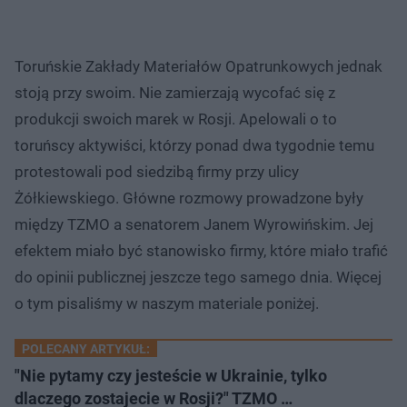
Toruńskie Zakłady Materiałów Opatrunkowych jednak
stoją przy swoim. Nie zamierzają wycofać się z
produkcji swoich marek w Rosji. Apelowali o to
toruńscy aktywiści, którzy ponad dwa tygodnie temu
protestowali pod siedzibą firmy przy ulicy
Żółkiewskiego. Główne rozmowy prowadzone były
między TZMO a senatorem Janem Wyrowińskim. Jej
efektem miało być stanowisko firmy, które miało trafić
do opinii publicznej jeszcze tego samego dnia. Więcej
o tym pisaliśmy w naszym materiale poniżej.
POLECANY ARTYKUŁ:
"Nie pytamy czy jesteście w Ukrainie, tylko
dlaczego zostajecie w Rosji?" TZMO …