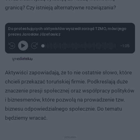
granicą? Czy istnieją alternatywne rozwiązania?
Do protestujących aktywistów wyszedł zarząd TZMO, mówi jego
prezes Jarosław Józefowicz
L
P
P
P
-
1:05
G
o
r
r
o
z
r
a
z
z
o
a
d
e
e
s
j
t
e
w
w
a
d
i
i
ł
:
ń
ń
y
Aktywiści zapowiadają, że to nie ostatnie słowo, które
c
2
1
1
z
2
0
0
a
chcieli przekazać toruńskiej firmie. Podkreślają duże
s
.
s
s
Â
7
d
d
znaczenie presji społecznej oraz współpracy polityków
7
o
o
%
t
p
i biznesmenów, które pozwolą na prowadzenie tzw.
u
r
ł
z
biznesu odpowiedzialnego społecznie. Do tematu
u
o
d
będziemy wracać.
u