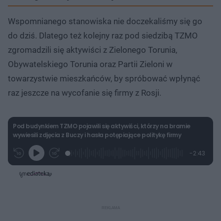
Wspomnianego stanowiska nie doczekaliśmy się go
do dziś. Dlatego też kolejny raz pod siedzibą TZMO
zgromadzili się aktywiści z Zielonego Torunia,
Obywatelskiego Torunia oraz Partii Zieloni w
towarzystwie mieszkańców, by spróbować wpłynąć
raz jeszcze na wycofanie się firmy z Rosji.
Pod budynkiem TZMO pojawili się aktywiści, którzy na bramie
wywiesili zdjęcia z Buczy i hasła potępiające politykę firmy
L
P
P
P
-
2:43
G
o
r
r
o
z
r
a
z
z
o
a
d
e
e
s
j
t
e
w
w
a
d
i
i
ł
:
ń
ń
y
c
9
1
1
z
.
0
0
a
s
1
s
s
Â
7
d
d