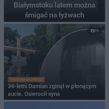
Białymstoku latem można
śmigać na łyżwach
19
TRAGEDIA NA DRODZE
36-letni Damian zginął w płonącym
aucie. Osierocił syna