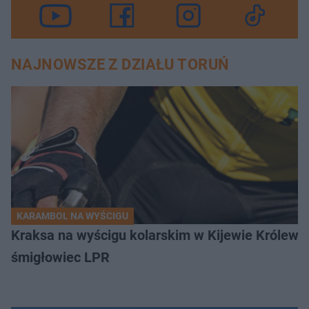
NAJNOWSZE Z DZIAŁU TORUŃ
KARAMBOL NA WYŚCIGU
Kraksa na wyścigu kolarskim w Kijewie Królews
śmigłowiec LPR