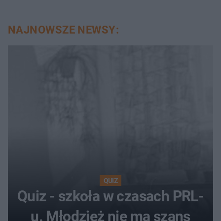
NAJNOWSZE NEWSY:
QUIZ
Quiz - szkoła w czasach PRL-
u. Młodzież nie ma szans