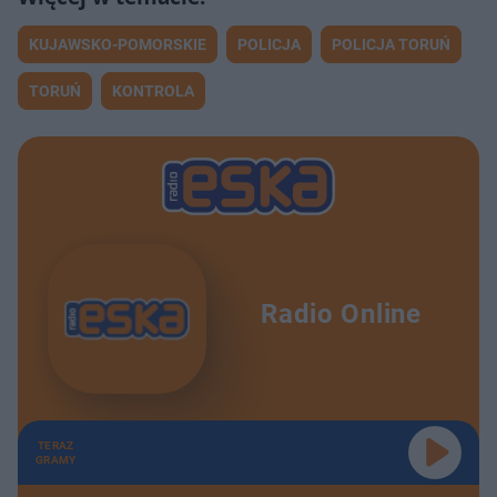
KUJAWSKO-POMORSKIE
POLICJA
POLICJA TORUŃ
TORUŃ
KONTROLA
Radio Online
TERAZ
GRAMY