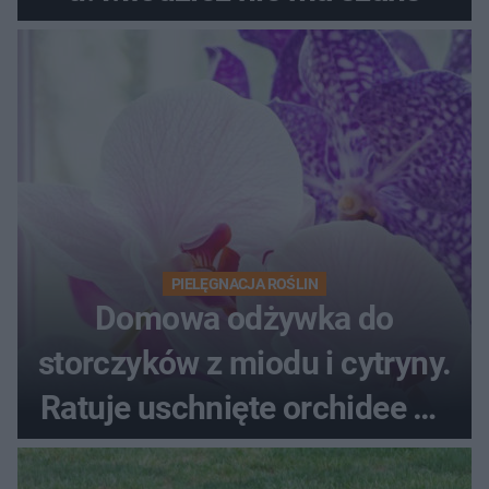
PIELĘGNACJA ROŚLIN
Domowa odżywka do
storczyków z miodu i cytryny.
Ratuje uschnięte orchidee po
upałach