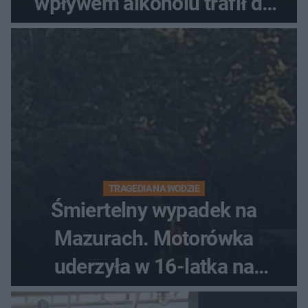
wpływem alkoholu trafił do
szpitala
TRAGEDIA NA WODZIE
Śmiertelny wypadek na
Mazurach. Motorówka
uderzyła w 16-latka na
skuterze