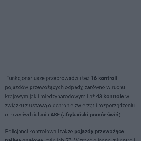
Funkcjonariusze przeprowadzili też
16 kontroli
pojazdów przewożących odpady, zarówno w ruchu
krajowym jak i międzynarodowym i aż
43 kontrole
w
związku z Ustawą o ochronie zwierząt i rozporządzeniu
o przeciwdziałaniu
ASF (afrykański pomór świń).
Policjanci kontrolowali także
pojazdy przewożące
paliwa opałowe
, było ich 57. W trakcie jednej z kontroli