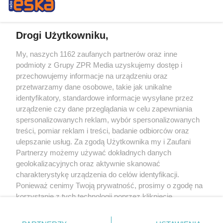
Drogi Użytkowniku,
My, naszych 1162 zaufanych partnerów oraz inne
Żaden utwór zamieszczony w serwisie nie może być powielany i
podmioty z Grupy ZPR Media uzyskujemy dostęp i
rozpowszechniany lub dalej rozpowszechniany w jakikolwiek sposób (w
tym także elektroniczny lub mechaniczny) na jakimkolwiek polu
przechowujemy informacje na urządzeniu oraz
eksploatacji w jakiejkolwiek formie, włącznie z umieszczaniem w Internecie
przetwarzamy dane osobowe, takie jak unikalne
bez pisemnej zgody właściciela praw. Jakiekolwiek użycie lub
wykorzystanie utworów w całości lub w części z naruszeniem prawa, tzn.
identyfikatory, standardowe informacje wysyłane przez
bez właściwej zgody, jest zabronione pod groźbą kary i może być ścigane
urządzenie czy dane przeglądania w celu zapewniania
prawnie.
spersonalizowanych reklam, wybór spersonalizowanych
treści, pomiar reklam i treści, badanie odbiorców oraz
ulepszanie usług. Za zgodą Użytkownika my i Zaufani
Partnerzy możemy używać dokładnych danych
geolokalizacyjnych oraz aktywnie skanować
charakterystykę urządzenia do celów identyfikacji.
O nas
Ponieważ cenimy Twoją prywatność, prosimy o zgodę na
korzystanie z tych technologii poprzez kliknięcie
Informacje prawne
„Akceptuję”. Zgoda jest dobrowolna i zawsze możesz ją
zmienić/wycofać klikając przycisk ustawień prywatności
Nasze serwisy