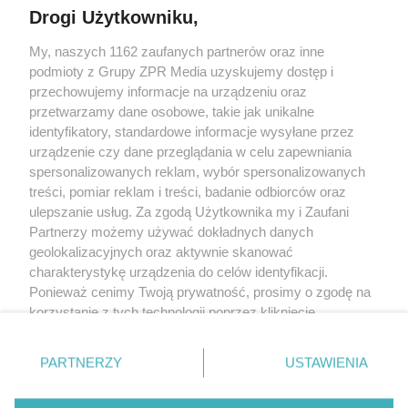
Drogi Użytkowniku,
My, naszych 1162 zaufanych partnerów oraz inne
Żaden utwór zamieszczony w serwisie nie może być powielany i
podmioty z Grupy ZPR Media uzyskujemy dostęp i
rozpowszechniany lub dalej rozpowszechniany w jakikolwiek sposób (w
tym także elektroniczny lub mechaniczny) na jakimkolwiek polu
przechowujemy informacje na urządzeniu oraz
eksploatacji w jakiejkolwiek formie, włącznie z umieszczaniem w Internecie
przetwarzamy dane osobowe, takie jak unikalne
bez pisemnej zgody właściciela praw. Jakiekolwiek użycie lub
wykorzystanie utworów w całości lub w części z naruszeniem prawa, tzn.
identyfikatory, standardowe informacje wysyłane przez
bez właściwej zgody, jest zabronione pod groźbą kary i może być ścigane
urządzenie czy dane przeglądania w celu zapewniania
prawnie.
spersonalizowanych reklam, wybór spersonalizowanych
treści, pomiar reklam i treści, badanie odbiorców oraz
ulepszanie usług. Za zgodą Użytkownika my i Zaufani
Partnerzy możemy używać dokładnych danych
geolokalizacyjnych oraz aktywnie skanować
charakterystykę urządzenia do celów identyfikacji.
O nas
Ponieważ cenimy Twoją prywatność, prosimy o zgodę na
korzystanie z tych technologii poprzez kliknięcie
Informacje prawne
„Akceptuję”. Zgoda jest dobrowolna i zawsze możesz ją
zmienić/wycofać klikając przycisk ustawień prywatności
Nasze serwisy
PARTNERZY
USTAWIENIA
znajdujący się w lewym dolnym rogu strony
. Niektóre
rodzaje przetwarzania danych nie wymagają zgody
© 2026 Grupa ZPR Media