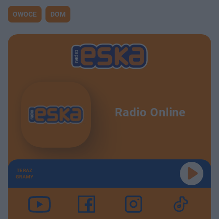
OWOCE
DOM
Radio Online
TERAZ
GRAMY