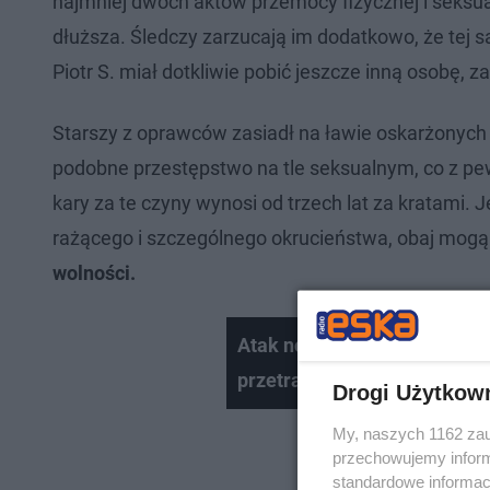
najmniej dwóch aktów przemocy fizycznej i seksua
dłuższa. Śledczy zarzucają im dodatkowo, że tej
Piotr S. miał dotkliwie pobić jeszcze inną osobę, za
Starszy z oprawców zasiadł na ławie oskarżonyc
podobne przestępstwo na tle seksualnym, co z 
kary za te czyny wynosi od trzech lat za kratami.
rażącego i szczególnego okrucieństwa, obaj mog
wolności.
Atak nożownika na toruńsk
przetransportowany do szpit
Drogi Użytkow
My, naszych 1162 zau
przechowujemy informa
standardowe informac