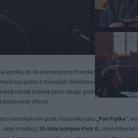
ia wynika, że do dramatycznych wydarzeń doszło
w nocy
miało być jedno z mieszkań zlokalizowanych przy ulicy 
więzili młodą kobietę przez długie godziny, dopuszczając
a bezbronnej ofierze.
przez mieszkańców grodu Kopernika jako
„Pan Frytka”
, wy
. Jego młodszy,
33-letni kompan Piotr G.
, miał dokonać 