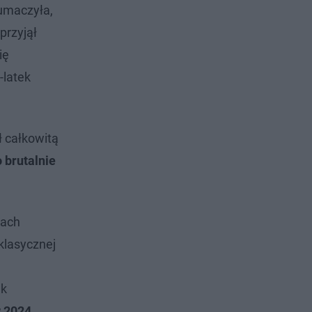
łumaczyła,
przyjął
ię
-latek
ł całkowitą
 brutalnie
cach
klasycznej
ak
 2024