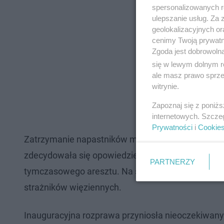
spersonalizowanych re
ulepszanie usług. Za
geolokalizacyjnych or
cenimy Twoją prywatno
Zgoda jest dobrowoln
się w lewym dolnym r
ale masz prawo sprzec
witrynie.
Zapoznaj się z poniż
internetowych. Szcze
Prywatności
i
Cookie
Zatrzymanie napastników miało miejsce
29 paźdz
zdecydowała się opowiedzieć o swoim dramacie or
PARTNERZY
tymczasowego aresztu. Na salę rozpraw toruńsk
strażników więziennych.
Inauguracyjna rozprawa przyniosła nieoczekiwany