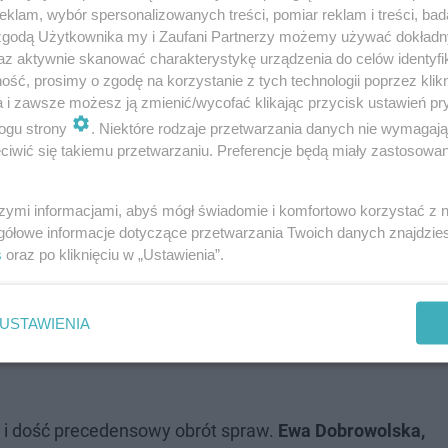
klam, wybór spersonalizowanych treści, pomiar reklam i treści, bad
 zgodą Użytkownika my i Zaufani Partnerzy możemy używać dokład
az aktywnie skanować charakterystykę urządzenia do celów identyfi
ść, prosimy o zgodę na korzystanie z tych technologii poprzez klikn
a i zawsze możesz ją zmienić/wycofać klikając przycisk ustawień pr
ogu strony
. Niektóre rodzaje przetwarzania danych nie wymagaj
iwić się takiemu przetwarzaniu. Preferencje będą miały zastosowanie
szymi informacjami, abyś mógł świadomie i komfortowo korzystać z
gółowe informacje dotyczące przetwarzania Twoich danych znajdzi
s
oraz po kliknięciu w „Ustawienia”.
iernika 2025 roku
, tuż po tym, jak zdesperowana ofiara
ganom ścigania. Od momentu ujęcia obaj przebywają w i
USTAWIENIA
iego sądu wprowadzono ich pod ścisłą eskortą umundur
 i dość precedensowy obrót spraw.
Ewa Dobrowolska,