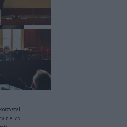
 z 26 na
Legionów w
 się w tym
korzystał
na niej co