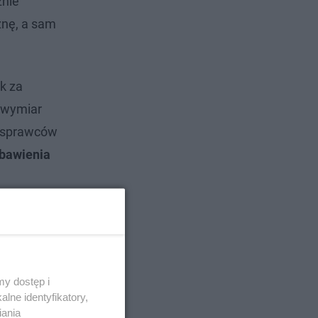
znie
znę, a sam
k za
 wymiar
ch sprawców
zbawienia
y dostęp i
lne identyfikatory,
iania