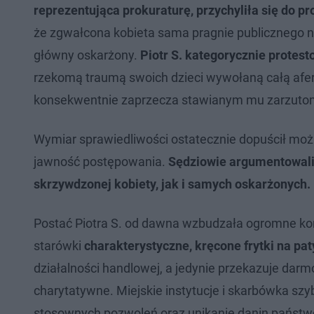
reprezentująca prokuraturę, przychyliła się do p
że zgwałcona kobieta sama pragnie publicznego n
główny oskarżony.
Piotr S. kategorycznie protes
rzekomą traumą swoich dzieci wywołaną całą aferą
konsekwentnie zaprzecza stawianym mu zarzuto
Wymiar sprawiedliwości ostatecznie dopuścił moż
jawność postępowania.
Sędziowie argumentowali 
skrzywdzonej kobiety, jak i samych oskarżonych.
Postać Piotra S. od dawna wzbudzała ogromne kont
starówki
charakterystyczne, kręcone frytki na pat
działalności handlowej, a jedynie przekazuje dar
charytatywne. Miejskie instytucje i skarbówka sz
stosownych pozwoleń oraz unikanie danin państ