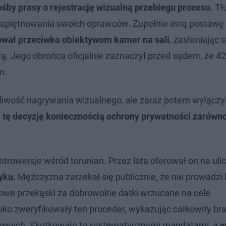
rośby prasy o rejestrację wizualną przebiegu procesu
. T
apiętnowania swoich oprawców. Zupełnie inną postawę 
tował przeciwko obiektywom kamer na sali
, zasłaniając s
. Jego obrońca oficjalnie zaznaczył przed sądem, że 42
m.
liwość nagrywania wizualnego, ale zaraz potem wyłączy
tę decyzję koniecznością ochrony prywatności zarówno
rowersje wśród torunian. Przez lata oferował on na uli
yku.
Mężczyzna zarzekał się publicznie, że nie prowadzi 
mowe przekąski za dobrowolne datki wrzucane na cele
ybko zweryfikowały ten proceder, wykazując całkowity br
wowych. Skutkowało to systematycznymi mandatami, a
w