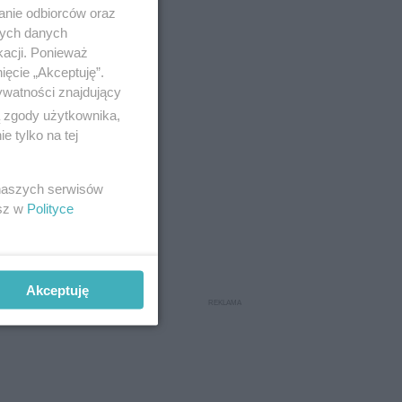
anie odbiorców oraz
nych danych
kacji. Ponieważ
ięcie „Akceptuję”.
ywatności znajdujący
ą zgody użytkownika,
 tylko na tej
 naszych serwisów
esz w
Polityce
zolacji
Akceptuję
owanych