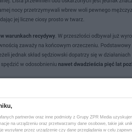
lnej. Lista przewinień obu oskarżonych jest jednak znac
 samej nocy przetrzymywali wbrew woli pewnego mężczy
dając jej liczne ciosy prosto w twarz.
h
w warunkach recydywy
. W przeszłości odbywał już wyro
pewnością zaważy na końcowym orzeczeniu. Podstawowy
 Jeżeli jednak skład sędziowski dopatrzy się w działania
ą spędzić w odosobnieniu
nawet dwadzieścia pięć lat po
im Rubinkowie. Ranny mężczyzna
ala FB
niku,
fanych partnerów oraz inne podmioty z Grupy ZPR Media uzyskujem
cje na urządzeniu oraz przetwarzamy dane osobowe, takie jak unika
je wysyłane przez urządzenie czy dane przeglądania w celu zapewn