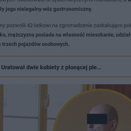
y jego nielegalny wóz gastronomiczny.
iczny pozwolił 42-latkowi na zgromadzenie zaskakująco p
tku, mężczyzna posiada na własność mieszkanie, udzia
ę trzech pojazdów osobowych.
 Uratował dwie kobiety z płonącej ple…