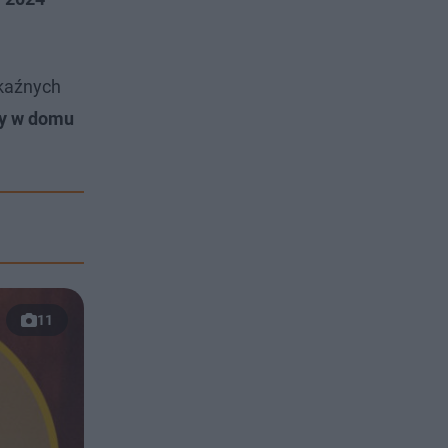
okaźnych
ły w domu
11