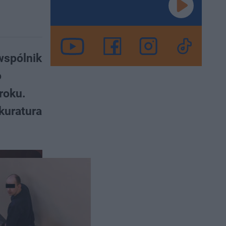
 wspólnik
o
roku.
kuratura