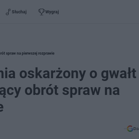
Słuchaj
Wygraj
rót spraw na pierwszej rozprawie
nia oskarżony o gwałt
ący obrót spraw na
e
Do