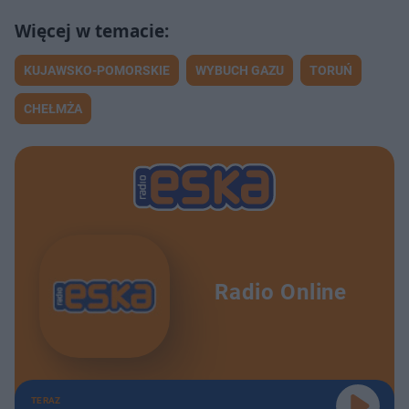
KUJAWSKO-POMORSKIE
WYBUCH GAZU
TORUŃ
CHEŁMŻA
Radio Online
TERAZ