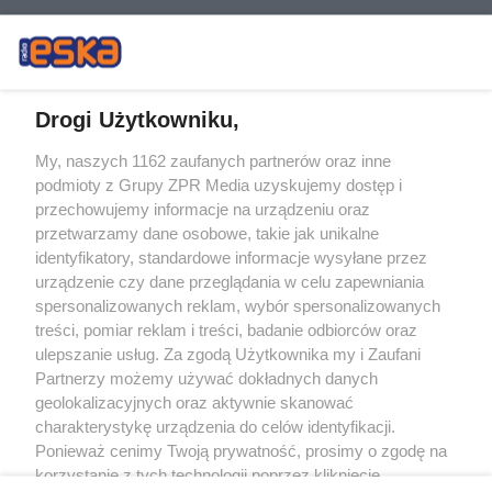
Drogi Użytkowniku,
My, naszych 1162 zaufanych partnerów oraz inne
Żaden utwór zamieszczony w serwisie nie może być powielany i
podmioty z Grupy ZPR Media uzyskujemy dostęp i
rozpowszechniany lub dalej rozpowszechniany w jakikolwiek sposób (w
tym także elektroniczny lub mechaniczny) na jakimkolwiek polu
przechowujemy informacje na urządzeniu oraz
eksploatacji w jakiejkolwiek formie, włącznie z umieszczaniem w Internecie
przetwarzamy dane osobowe, takie jak unikalne
bez pisemnej zgody właściciela praw. Jakiekolwiek użycie lub
wykorzystanie utworów w całości lub w części z naruszeniem prawa, tzn.
identyfikatory, standardowe informacje wysyłane przez
bez właściwej zgody, jest zabronione pod groźbą kary i może być ścigane
urządzenie czy dane przeglądania w celu zapewniania
prawnie.
spersonalizowanych reklam, wybór spersonalizowanych
treści, pomiar reklam i treści, badanie odbiorców oraz
ulepszanie usług. Za zgodą Użytkownika my i Zaufani
Partnerzy możemy używać dokładnych danych
geolokalizacyjnych oraz aktywnie skanować
charakterystykę urządzenia do celów identyfikacji.
O nas
Ponieważ cenimy Twoją prywatność, prosimy o zgodę na
korzystanie z tych technologii poprzez kliknięcie
Informacje prawne