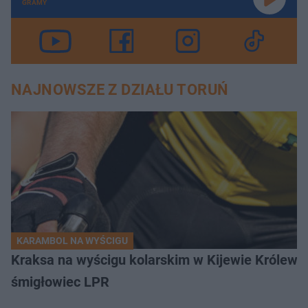
GRAMY
NAJNOWSZE Z DZIAŁU TORUŃ
KARAMBOL NA WYŚCIGU
Kraksa na wyścigu kolarskim w Kijewie Królews
śmigłowiec LPR