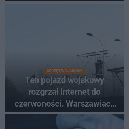
poszkodowanych, lądował
śmigłowiec LPR
SPRZĘT WOJSKOWY
Ten pojazd wojskowy
rozgrzał internet do
czerwoności. Warszawiacy
pytali, czy to Mad Max!