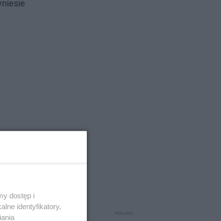
yniesie
y dostęp i
enie
lne identyfikatory,
iania