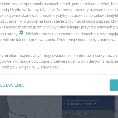
klam, wybór spersonalizowanych treści, pomiar reklam i treści, bad
 zgodą Użytkownika my i Zaufani Partnerzy możemy używać dokład
emperatura w ciągu dnia wyniesie 5 C, zachmurzenie wyni
az aktywnie skanować charakterystykę urządzenia do celów identyfi
ru dojdzie do 28 km/h.
ść, prosimy o zgodę na korzystanie z tych technologii poprzez klikn
a i zawsze możesz ją zmienić/wycofać klikając przycisk ustawień pr
ogu strony
. Niektóre rodzaje przetwarzania danych nie wymagaj
a w ciągu dnia wyniesie 4 C, zachmurzenie wyniesie 10
iwić się takiemu przetwarzaniu. Preferencje będą miały zastosowanie
zie do 24 km/h.
szymi informacjami, abyś mógł świadomie i komfortowo korzystać z
śniegu. Pogoda będzie ponura, jesienna i deszczowa. Le
gółowe informacje dotyczące przetwarzania Twoich danych znajdzi
 początku grudnia - będą jednak słabe (-1 C, -2C).
s
oraz po kliknięciu w „Ustawienia”.
USTAWIENIA