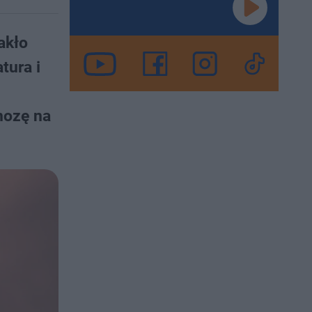
akło
tura i
j
nozę na