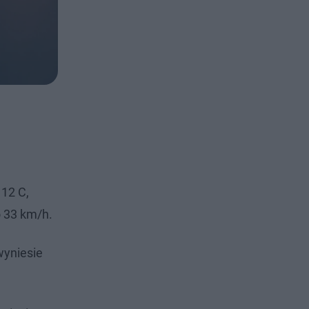
 12 C,
 33 km/h.
wyniesie