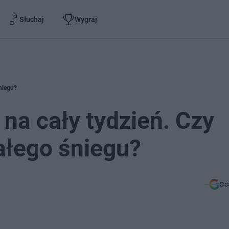
Słuchaj
Wygraj
niegu?
na cały tydzień. Czy
ałego śniegu?
Do