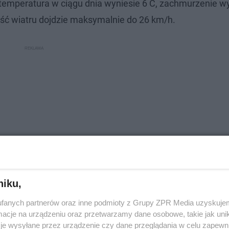
temperatura w ciągu dnia wyniesie 6 C, zachmurzenie w
ść wiatru dojdzie maksymalnie do 26 km/h.
niku,
fanych partnerów oraz inne podmioty z Grupy ZPR Media uzyskujem
dami, temperatura w ciągu dnia wyniesie 6 C, zachmurz
cje na urządzeniu oraz przetwarzamy dane osobowe, takie jak unika
 Prędkość wiatru dojdzie do 26 km/h.
je wysyłane przez urządzenie czy dane przeglądania w celu zapewn