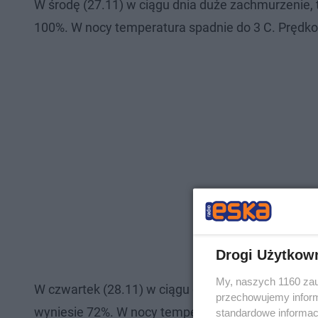
W środę (27.11) w ciągu dnia duże zachmurzenie, 
100%. W nocy temperatura spadnie do 3 C. Prędko
Drogi Użytkow
My, naszych 1160 zau
W czwartek (28.11) w ciągu dnia pochmurno z opa
przechowujemy informa
wyniesie 72%. W nocy temperatura spadnie do 3 C.
standardowe informac