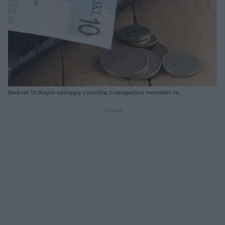
Banknot 10 złotych wystający z portfela, z rozsypanymi monetami na
drewnianym tle, symbolizujący rosnące koszty i inflację. Na Super Biznes
przeczytasz o podwyżkach cen w małych firmach i ich wpływie na polską
gospodarkę.