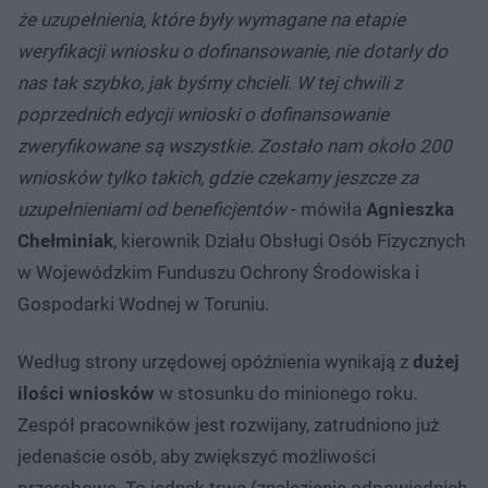
że uzupełnienia, które były wymagane na etapie
weryfikacji wniosku o dofinansowanie, nie dotarły do
nas tak szybko, jak byśmy chcieli. W tej chwili z
poprzednich edycji wnioski o dofinansowanie
zweryfikowane są wszystkie. Zostało nam około 200
wniosków tylko takich, gdzie czekamy jeszcze za
uzupełnieniami od beneficjentów
- mówiła
Agnieszka
Chełminiak
, kierownik Działu Obsługi Osób Fizycznych
w Wojewódzkim Funduszu Ochrony Środowiska i
Gospodarki Wodnej w Toruniu.
Według strony urzędowej opóźnienia wynikają z
dużej
ilości wniosków
w stosunku do minionego roku.
Zespół pracowników jest rozwijany, zatrudniono już
jedenaście osób, aby zwiększyć możliwości
przerobowe. To jednak trwa (znalezienie odpowiednich