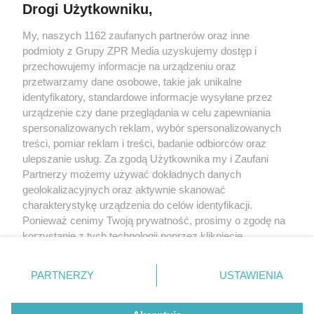
Drogi Użytkowniku,
My, naszych 1162 zaufanych partnerów oraz inne
Żaden utwór zamieszczony w serwisie nie może być powielany i
podmioty z Grupy ZPR Media uzyskujemy dostęp i
rozpowszechniany lub dalej rozpowszechniany w jakikolwiek sposób (w
tym także elektroniczny lub mechaniczny) na jakimkolwiek polu
przechowujemy informacje na urządzeniu oraz
eksploatacji w jakiejkolwiek formie, włącznie z umieszczaniem w Internecie
przetwarzamy dane osobowe, takie jak unikalne
bez pisemnej zgody właściciela praw. Jakiekolwiek użycie lub
wykorzystanie utworów w całości lub w części z naruszeniem prawa, tzn.
identyfikatory, standardowe informacje wysyłane przez
bez właściwej zgody, jest zabronione pod groźbą kary i może być ścigane
urządzenie czy dane przeglądania w celu zapewniania
prawnie.
spersonalizowanych reklam, wybór spersonalizowanych
treści, pomiar reklam i treści, badanie odbiorców oraz
ulepszanie usług. Za zgodą Użytkownika my i Zaufani
Partnerzy możemy używać dokładnych danych
geolokalizacyjnych oraz aktywnie skanować
charakterystykę urządzenia do celów identyfikacji.
O nas
Ponieważ cenimy Twoją prywatność, prosimy o zgodę na
korzystanie z tych technologii poprzez kliknięcie
Informacje prawne
„Akceptuję”. Zgoda jest dobrowolna i zawsze możesz ją
zmienić/wycofać klikając przycisk ustawień prywatności
Nasze serwisy
PARTNERZY
USTAWIENIA
znajdujący się w lewym dolnym rogu strony
. Niektóre
rodzaje przetwarzania danych nie wymagają zgody
© 2026 Grupa ZPR Media