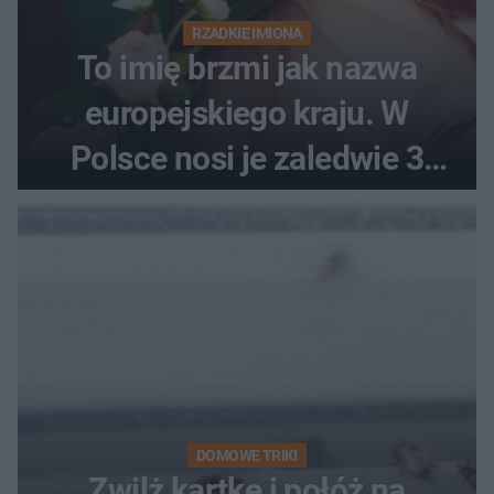
RZADKIE IMIONA
To imię brzmi jak nazwa
europejskiego kraju. W
Polsce nosi je zaledwie 3
kobiety
DOMOWE TRIKI
Zwilż kartkę i połóż na