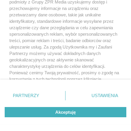
podmioty z Grupy ZPR Media uzyskujemy dostęp i
przechowujemy informacje na urządzeniu oraz
przetwarzamy dane osobowe, takie jak unikalne
identyfikatory, standardowe informacje wysyłane przez
urządzenie czy dane przeglądania w celu zapewniania
spersonalizowanych reklam, wybór spersonalizowanych
treści, pomiar reklam i treści, badanie odbiorców oraz
ulepszanie usług. Za zgodą Użytkownika my i Zaufani
Partnerzy możemy używać dokładnych danych
geolokalizacyjnych oraz aktywnie skanować
charakterystykę urządzenia do celów identyfikacji.
Ponieważ cenimy Twoją prywatność, prosimy o zgodę na
korzystanie z tych technologii poprzez kliknięcie
„Akceptuję”. Zgoda jest dobrowolna i zawsze możesz ją
zmienić/wycofać klikając przycisk ustawień prywatności
PARTNERZY
USTAWIENIA
Żaden utwór zamieszczony w serwisie nie może być powielany i
znajdujący się w lewym dolnym rogu strony
. Niektóre
rozpowszechniany lub dalej rozpowszechniany w jakikolwiek sposób (w
rodzaje przetwarzania danych nie wymagają zgody
tym także elektroniczny lub mechaniczny) na jakimkolwiek polu
eksploatacji w jakiejkolwiek formie, włącznie z umieszczaniem w Internecie
Akceptuję
użytkownika, ale masz prawo sprzeciwić się takiemu
bez pisemnej zgody właściciela praw. Jakiekolwiek użycie lub
przetwarzaniu. Preferencje będą miały zastosowanie tylko
wykorzystanie utworów w całości lub w części z naruszeniem prawa, tzn.
na tej witrynie.
bez właściwej zgody, jest zabronione pod groźbą kary i może być ścigane
prawnie.