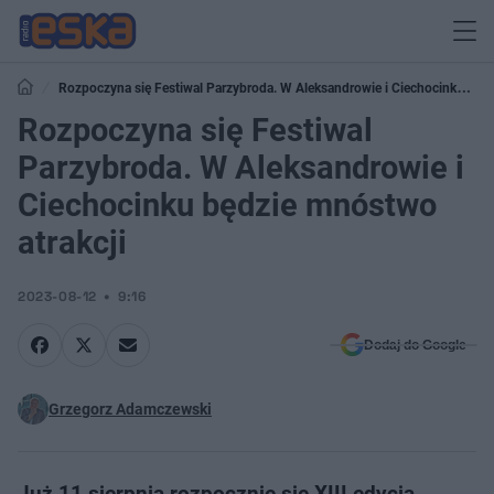
Rozpoczyna się Festiwal Parzybroda. W Aleksandrowie i Ciechocinku
będzie mnóstwo atrakcji
Rozpoczyna się Festiwal
Parzybroda. W Aleksandrowie i
Ciechocinku będzie mnóstwo
atrakcji
2023-08-12
9:16
Dodaj do Google
Grzegorz Adamczewski
Już 11 sierpnia rozpocznie się XIII edycja