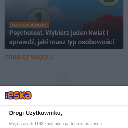
TEST OSOBOWOŚCI
Psychotest. Wybierz jeden kwiat i
sprawdź, jaki masz typ osobowości
ZOBACZ WIĘCEJ
Drogi Użytkowniku,
My, naszych 1162 zaufanych partnerów oraz inne