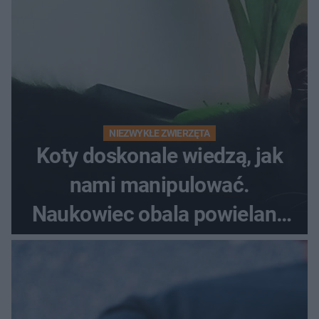
NIEZWYKŁE ZWIERZĘTA
Koty doskonale wiedzą, jak
nami manipulować.
Naukowiec obala powielane
od lat mity na ich temat