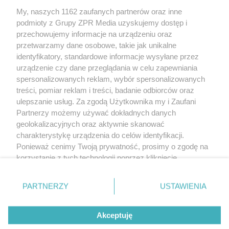
My, naszych 1162 zaufanych partnerów oraz inne
Żaden utwór zamieszczony w serwisie nie może być powielany i
podmioty z Grupy ZPR Media uzyskujemy dostęp i
rozpowszechniany lub dalej rozpowszechniany w jakikolwiek sposób (w
tym także elektroniczny lub mechaniczny) na jakimkolwiek polu
przechowujemy informacje na urządzeniu oraz
eksploatacji w jakiejkolwiek formie, włącznie z umieszczaniem w Internecie
przetwarzamy dane osobowe, takie jak unikalne
bez pisemnej zgody właściciela praw. Jakiekolwiek użycie lub
wykorzystanie utworów w całości lub w części z naruszeniem prawa, tzn.
identyfikatory, standardowe informacje wysyłane przez
bez właściwej zgody, jest zabronione pod groźbą kary i może być ścigane
urządzenie czy dane przeglądania w celu zapewniania
prawnie.
spersonalizowanych reklam, wybór spersonalizowanych
treści, pomiar reklam i treści, badanie odbiorców oraz
ulepszanie usług. Za zgodą Użytkownika my i Zaufani
Partnerzy możemy używać dokładnych danych
geolokalizacyjnych oraz aktywnie skanować
charakterystykę urządzenia do celów identyfikacji.
O nas
Ponieważ cenimy Twoją prywatność, prosimy o zgodę na
korzystanie z tych technologii poprzez kliknięcie
Informacje prawne
„Akceptuję”. Zgoda jest dobrowolna i zawsze możesz ją
zmienić/wycofać klikając przycisk ustawień prywatności
Nasze serwisy
PARTNERZY
USTAWIENIA
znajdujący się w lewym dolnym rogu strony
. Niektóre
rodzaje przetwarzania danych nie wymagają zgody
© 2026 Grupa ZPR Media
Akceptuję
użytkownika, ale masz prawo sprzeciwić się takiemu
przetwarzaniu. Preferencje będą miały zastosowanie tylko