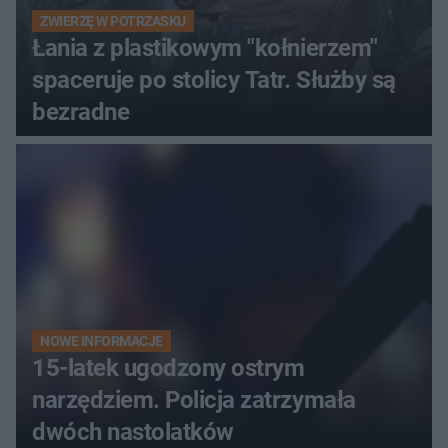
ZWIERZĘ W POTRZASKU
Łania z plastikowym "kołnierzem"
spaceruje po stolicy Tatr. Służby są
bezradne
NOWE INFORMACJE
15-latek ugodzony ostrym
narzędziem. Policja zatrzymała
dwóch nastolatków