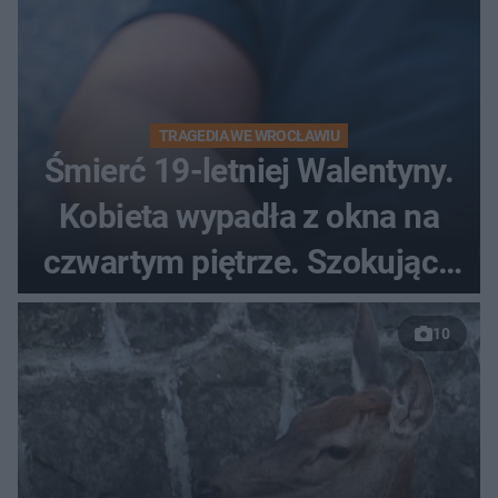
TRAGEDIA WE WROCŁAWIU
Śmierć 19-letniej Walentyny.
Kobieta wypadła z okna na
czwartym piętrze. Szokujące
nagranie trafiło do sieci
10