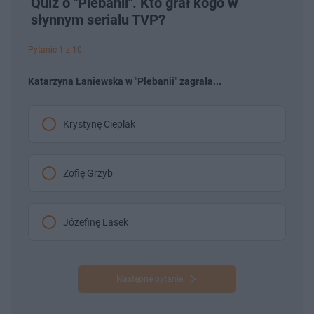
Quiz o "Plebanii". Kto grał kogo w
słynnym serialu TVP?
Pytanie 1 z 10
Katarzyna Łaniewska w "Plebanii" zagrała...
Krystynę Cieplak
Zofię Grzyb
Józefinę Lasek
Następne pytanie