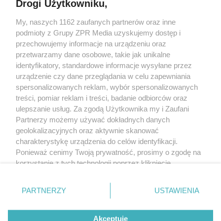
Drogi Użytkowniku,
My, naszych 1162 zaufanych partnerów oraz inne
Żaden utwór zamieszczony w serwisie nie może być powielany i
podmioty z Grupy ZPR Media uzyskujemy dostęp i
rozpowszechniany lub dalej rozpowszechniany w jakikolwiek sposób (w
tym także elektroniczny lub mechaniczny) na jakimkolwiek polu
przechowujemy informacje na urządzeniu oraz
eksploatacji w jakiejkolwiek formie, włącznie z umieszczaniem w Internecie
przetwarzamy dane osobowe, takie jak unikalne
bez pisemnej zgody właściciela praw. Jakiekolwiek użycie lub
wykorzystanie utworów w całości lub w części z naruszeniem prawa, tzn.
identyfikatory, standardowe informacje wysyłane przez
bez właściwej zgody, jest zabronione pod groźbą kary i może być ścigane
urządzenie czy dane przeglądania w celu zapewniania
prawnie.
spersonalizowanych reklam, wybór spersonalizowanych
treści, pomiar reklam i treści, badanie odbiorców oraz
ulepszanie usług. Za zgodą Użytkownika my i Zaufani
Partnerzy możemy używać dokładnych danych
geolokalizacyjnych oraz aktywnie skanować
charakterystykę urządzenia do celów identyfikacji.
O nas
Ponieważ cenimy Twoją prywatność, prosimy o zgodę na
korzystanie z tych technologii poprzez kliknięcie
Informacje prawne
„Akceptuję”. Zgoda jest dobrowolna i zawsze możesz ją
zmienić/wycofać klikając przycisk ustawień prywatności
Nasze serwisy
PARTNERZY
USTAWIENIA
znajdujący się w lewym dolnym rogu strony
. Niektóre
rodzaje przetwarzania danych nie wymagają zgody
© 2026 Grupa ZPR Media
Akceptuję
użytkownika, ale masz prawo sprzeciwić się takiemu