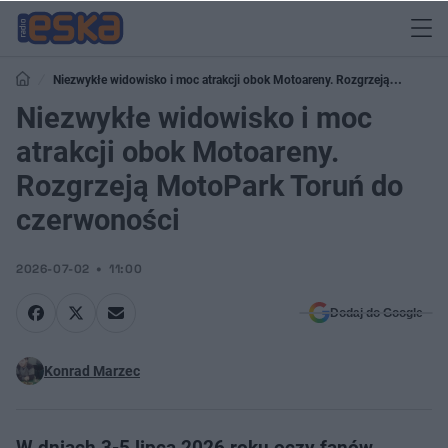
Niezwykłe widowisko i moc atrakcji obok Motoareny. Rozgrzeją
MotoPark Toruń do czerwoności
Niezwykłe widowisko i moc
atrakcji obok Motoareny.
Rozgrzeją MotoPark Toruń do
czerwoności
2026-07-02
11:00
Dodaj do Google
Konrad Marzec
W dniach 3-5 lipca 2026 roku oczy fanów