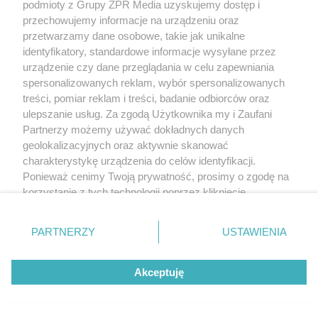
podmioty z Grupy ZPR Media uzyskujemy dostęp i
przechowujemy informacje na urządzeniu oraz
przetwarzamy dane osobowe, takie jak unikalne
identyfikatory, standardowe informacje wysyłane przez
urządzenie czy dane przeglądania w celu zapewniania
spersonalizowanych reklam, wybór spersonalizowanych
treści, pomiar reklam i treści, badanie odbiorców oraz
ulepszanie usług. Za zgodą Użytkownika my i Zaufani
Partnerzy możemy używać dokładnych danych
geolokalizacyjnych oraz aktywnie skanować
charakterystykę urządzenia do celów identyfikacji.
Ponieważ cenimy Twoją prywatność, prosimy o zgodę na
korzystanie z tych technologii poprzez kliknięcie
„Akceptuję”. Zgoda jest dobrowolna i zawsze możesz ją
zmienić/wycofać klikając przycisk ustawień prywatności
PARTNERZY
USTAWIENIA
znajdujący się w lewym dolnym rogu strony
. Niektóre
rodzaje przetwarzania danych nie wymagają zgody
Akceptuję
użytkownika, ale masz prawo sprzeciwić się takiemu
przetwarzaniu. Preferencje będą miały zastosowanie tylko
na tej witrynie.
Żaden utwór zamieszczony w serwisie nie może być powielany i