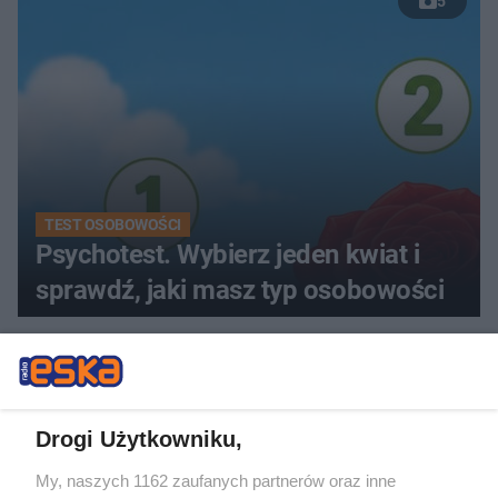
5
TEST OSOBOWOŚCI
Psychotest. Wybierz jeden kwiat i
sprawdź, jaki masz typ osobowości
ZOBACZ WIĘCEJ
Drogi Użytkowniku,
My, naszych 1162 zaufanych partnerów oraz inne