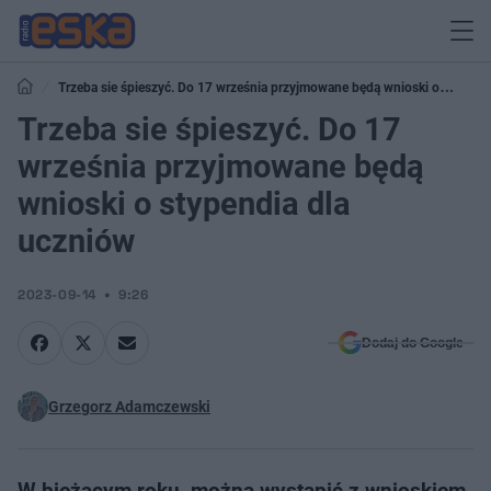
Trzeba sie śpieszyć. Do 17 września przyjmowane będą wnioski o
stypendia dla uczniów
Trzeba sie śpieszyć. Do 17
września przyjmowane będą
wnioski o stypendia dla
uczniów
2023-09-14
9:26
Dodaj do Google
Grzegorz Adamczewski
W bieżącym roku, można wystąpić z wnioskiem