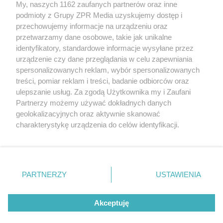
My, naszych 1162 zaufanych partnerów oraz inne
Żaden utwór zamieszczony w serwisie nie może być powielany i
podmioty z Grupy ZPR Media uzyskujemy dostęp i
rozpowszechniany lub dalej rozpowszechniany w jakikolwiek sposób (w
tym także elektroniczny lub mechaniczny) na jakimkolwiek polu
przechowujemy informacje na urządzeniu oraz
eksploatacji w jakiejkolwiek formie, włącznie z umieszczaniem w
przetwarzamy dane osobowe, takie jak unikalne
Internecie bez pisemnej zgody właściciela praw. Jakiekolwiek użycie lub
identyfikatory, standardowe informacje wysyłane przez
wykorzystanie utworów w całości lub w części z naruszeniem prawa,
tzn. bez właściwej zgody, jest zabronione pod groźbą kary i może być
urządzenie czy dane przeglądania w celu zapewniania
ścigane prawnie.
spersonalizowanych reklam, wybór spersonalizowanych
treści, pomiar reklam i treści, badanie odbiorców oraz
ulepszanie usług. Za zgodą Użytkownika my i Zaufani
Partnerzy możemy używać dokładnych danych
geolokalizacyjnych oraz aktywnie skanować
charakterystykę urządzenia do celów identyfikacji.
Ponieważ cenimy Twoją prywatność, prosimy o zgodę na
O nas
korzystanie z tych technologii poprzez kliknięcie
Informacje prawne
„Akceptuję”. Zgoda jest dobrowolna i zawsze możesz ją
zmienić/wycofać klikając przycisk ustawień prywatności
PARTNERZY
USTAWIENIA
Nasze serwisy
znajdujący się w lewym dolnym rogu strony
. Niektóre
rodzaje przetwarzania danych nie wymagają zgody
© 2026 Grupa ZPR Media
Akceptuję
użytkownika, ale masz prawo sprzeciwić się takiemu
przetwarzaniu. Preferencje będą miały zastosowanie tylko