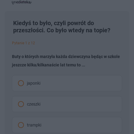
a
d
e
e
s
j
t
e
w
w
a
d
i
i
ł
:
ń
ń
y
c
3
1
1
z
.
0
0
Kiedyś to było, czyli powrót do
a
s
7
s
s
Â
przeszłości. Co było wtedy na topie?
5
d
d
%
o
o
t
p
u
r
Pytanie 1 z 12
ł
z
u
o
d
Buty o których marzyła każda dziewczyna będąc w szkole
u
jeszcze kilka/kilkanaście lat temu to ...
japonki
czeszki
trampki