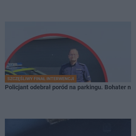
SZCZĘŚLIWY FINAŁ INTERWENCJI
Policjant odebrał poród na parkingu. Bohater ni