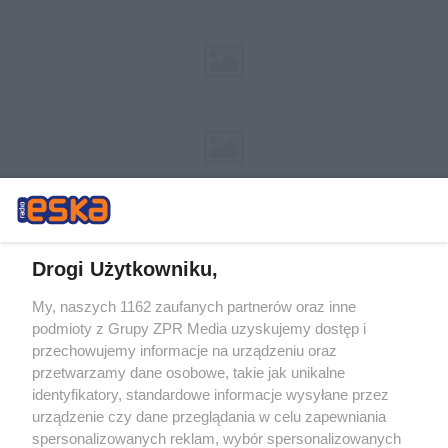
Drogi Użytkowniku,
My, naszych 1162 zaufanych partnerów oraz inne
Żaden utwór zamieszczony w serwisie nie może być powielany i
podmioty z Grupy ZPR Media uzyskujemy dostęp i
rozpowszechniany lub dalej rozpowszechniany w jakikolwiek sposób (w
przechowujemy informacje na urządzeniu oraz
tym także elektroniczny lub mechaniczny) na jakimkolwiek polu
eksploatacji w jakiejkolwiek formie, włącznie z umieszczaniem w
przetwarzamy dane osobowe, takie jak unikalne
Internecie bez pisemnej zgody właściciela praw. Jakiekolwiek użycie lub
identyfikatory, standardowe informacje wysyłane przez
wykorzystanie utworów w całości lub w części z naruszeniem prawa,
tzn. bez właściwej zgody, jest zabronione pod groźbą kary i może być
urządzenie czy dane przeglądania w celu zapewniania
ścigane prawnie.
spersonalizowanych reklam, wybór spersonalizowanych