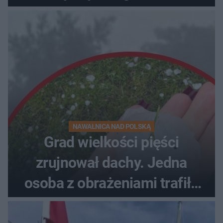
NAWAŁNICA NAD POLSKĄ
Grad wielkości pięści
zrujnował dachy. Jedna
osoba z obrażeniami trafiła
do szpitala