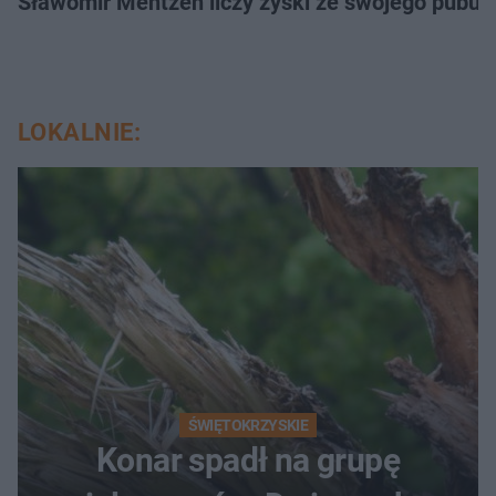
Sławomir Mentzen liczy zyski ze swojego pubu.
LOKALNIE:
ŚWIĘTOKRZYSKIE
Konar spadł na grupę