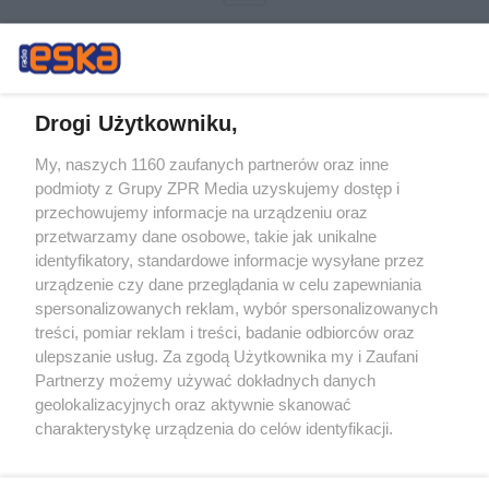
Drogi Użytkowniku,
My, naszych 1160 zaufanych partnerów oraz inne
Żaden utwór zamieszczony w serwisie nie może być powielany i
podmioty z Grupy ZPR Media uzyskujemy dostęp i
rozpowszechniany lub dalej rozpowszechniany w jakikolwiek sposób (w
tym także elektroniczny lub mechaniczny) na jakimkolwiek polu
przechowujemy informacje na urządzeniu oraz
eksploatacji w jakiejkolwiek formie, włącznie z umieszczaniem w
przetwarzamy dane osobowe, takie jak unikalne
Internecie bez pisemnej zgody właściciela praw. Jakiekolwiek użycie lub
identyfikatory, standardowe informacje wysyłane przez
wykorzystanie utworów w całości lub w części z naruszeniem prawa,
tzn. bez właściwej zgody, jest zabronione pod groźbą kary i może być
urządzenie czy dane przeglądania w celu zapewniania
ścigane prawnie.
spersonalizowanych reklam, wybór spersonalizowanych
treści, pomiar reklam i treści, badanie odbiorców oraz
ulepszanie usług. Za zgodą Użytkownika my i Zaufani
Partnerzy możemy używać dokładnych danych
geolokalizacyjnych oraz aktywnie skanować
charakterystykę urządzenia do celów identyfikacji.
Ponieważ cenimy Twoją prywatność, prosimy o zgodę na
O nas
korzystanie z tych technologii poprzez kliknięcie