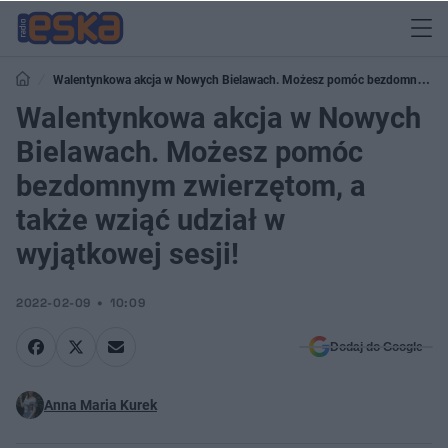
Walentynkowa akcja w Nowych Bielawach. Możesz pomóc bezdomnym
zwierzętom, a także wziąć udział w wyjątkowej sesji!
Walentynkowa akcja w Nowych
Bielawach. Możesz pomóc
bezdomnym zwierzętom, a
także wziąć udział w
wyjątkowej sesji!
2022-02-09
10:09
Dodaj do Google
Anna Maria Kurek