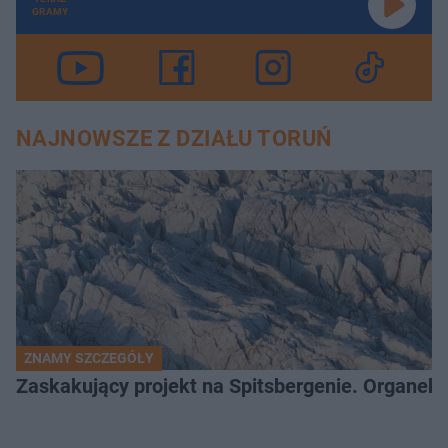
GRAMY
NAJNOWSZE Z DZIAŁU TORUŃ
ZNAMY SZCZEGÓŁY
Zaskakujący projekt na Spitsbergenie. Organek