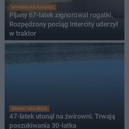
WYPADEK NA POMORZU
Pijany 67-latek zignorował rogatki.
Rozpędzony pociąg Intercity uderzył
w traktor
DRAMAT NAD WODĄ
47-latek utonął na żwirowni. Trwają
poszukiwania 30-latka