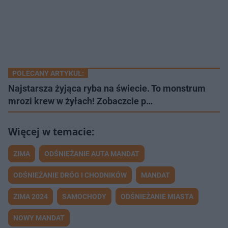
POLECANY ARTYKUŁ:
Najstarsza żyjąca ryba na świecie. To monstrum
mrozi krew w żyłach! Zobaczcie p…
ZIMA
ODŚNIEŻANIE AUTA MANDAT
ODŚNIEŻANIE DRÓG I CHODNIKÓW
MANDAT
ZIMA 2024
SAMOCHODY
ODŚNIEŻANIE MIASTA
NOWY MANDAT