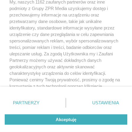
My, naszych 1162 zaufanych partnerów oraz inne
Żaden utwór zamieszczony w serwisie nie może być powielany i
podmioty z Grupy ZPR Media uzyskujemy dostęp i
rozpowszechniany lub dalej rozpowszechniany w jakikolwiek sposób (w
tym także elektroniczny lub mechaniczny) na jakimkolwiek polu
przechowujemy informacje na urządzeniu oraz
eksploatacji w jakiejkolwiek formie, włącznie z umieszczaniem w Internecie
przetwarzamy dane osobowe, takie jak unikalne
bez pisemnej zgody właściciela praw. Jakiekolwiek użycie lub
wykorzystanie utworów w całości lub w części z naruszeniem prawa, tzn.
identyfikatory, standardowe informacje wysyłane przez
bez właściwej zgody, jest zabronione pod groźbą kary i może być ścigane
urządzenie czy dane przeglądania w celu zapewniania
prawnie.
spersonalizowanych reklam, wybór spersonalizowanych
treści, pomiar reklam i treści, badanie odbiorców oraz
ulepszanie usług. Za zgodą Użytkownika my i Zaufani
Partnerzy możemy używać dokładnych danych
geolokalizacyjnych oraz aktywnie skanować
charakterystykę urządzenia do celów identyfikacji.
O nas
Ponieważ cenimy Twoją prywatność, prosimy o zgodę na
korzystanie z tych technologii poprzez kliknięcie
Informacje prawne
„Akceptuję”. Zgoda jest dobrowolna i zawsze możesz ją
zmienić/wycofać klikając przycisk ustawień prywatności
Nasze serwisy
PARTNERZY
USTAWIENIA
znajdujący się w lewym dolnym rogu strony
. Niektóre
rodzaje przetwarzania danych nie wymagają zgody
© 2026 Grupa ZPR Media
Akceptuję
użytkownika, ale masz prawo sprzeciwić się takiemu
przetwarzaniu. Preferencje będą miały zastosowanie tylko