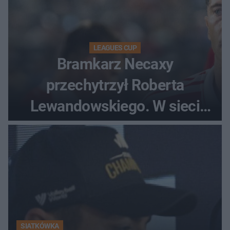
LEAGUES CUP
Bramkarz Necaxy
przechytrzył Roberta
Lewandowskiego. W sieci
krąży wideo z tego pojedynku
SIATKÓWKA