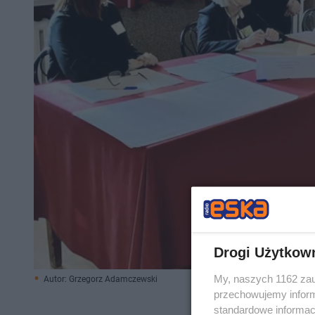
Drogi Użytkow
My, naszych 1162 zau
Autor: Grzegorz Adamczewski
przechowujemy informa
standardowe informac