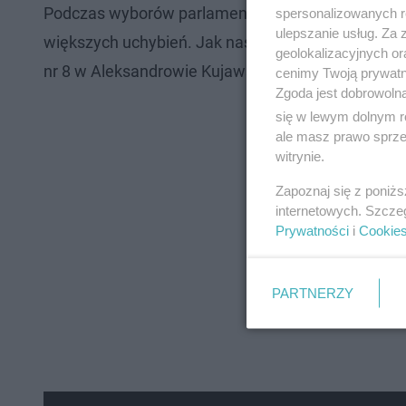
Podczas wyborów parlamentarnych w Aleksandrow
spersonalizowanych re
ulepszanie usług. Za
większych uchybień. Jak nas poinformował Kacpe
geolokalizacyjnych or
nr 8 w Aleksandrowie Kujawskim, zdecydowana wię
cenimy Twoją prywatno
Zgoda jest dobrowoln
się w lewym dolnym r
ale masz prawo sprzec
witrynie.
Zapoznaj się z poniż
internetowych. Szcze
Prywatności
i
Cookie
PARTNERZY