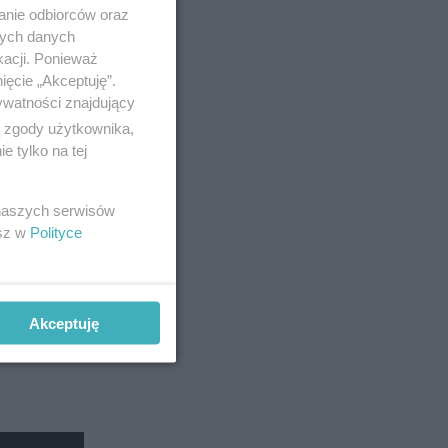
ze i bez
anie odbiorców oraz
nych danych
yborczej
kacji. Ponieważ
ięcie „Akceptuję”.
ywatności znajdujący
ą zgody użytkownika,
 tylko na tej
 naszych serwisów
esz w
Polityce
Akceptuję