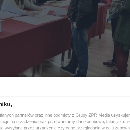
niku,
fanych partnerów oraz inne podmioty z Grupy ZPR Media uzyskujem
cje na urządzeniu oraz przetwarzamy dane osobowe, takie jak unika
je wysyłane przez urządzenie czy dane przeglądania w celu zapewn