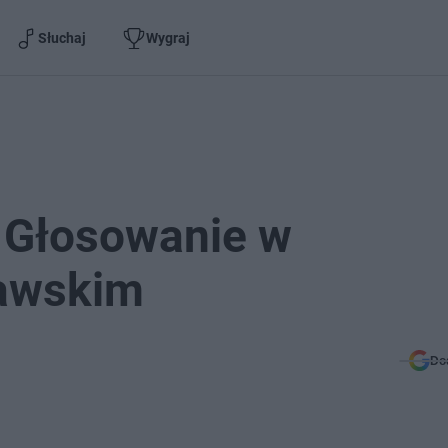
Słuchaj
Wygraj
. Głosowanie w
jawskim
Do