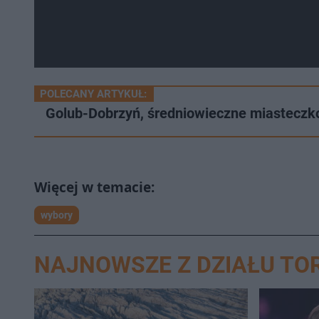
POLECANY ARTYKUŁ:
Golub-Dobrzyń, średniowieczne miasteczk
wybory
NAJNOWSZE Z DZIAŁU TO