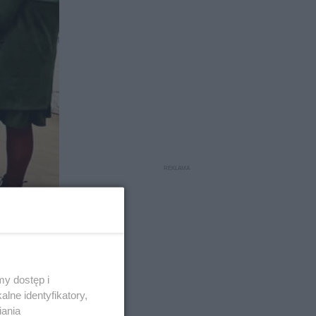
y dostęp i
lne identyfikatory,
iania