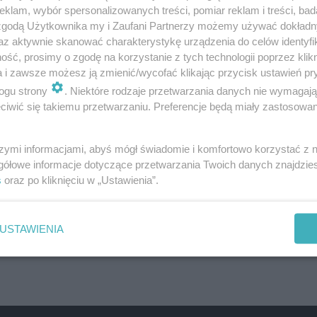
ie Kujawskim wybory przebiegały w poważnej atmosfer
klam, wybór spersonalizowanych treści, pomiar reklam i treści, bad
 zgodą Użytkownika my i Zaufani Partnerzy możemy używać dokład
r Wieczorkowski - przewodniczący Obwodowej Komisji W
az aktywnie skanować charakterystykę urządzenia do celów identyfi
kszość głosujących nie pobrała karty referendalnej.
ść, prosimy o zgodę na korzystanie z tych technologii poprzez klikn
a i zawsze możesz ją zmienić/wycofać klikając przycisk ustawień pr
ogu strony
. Niektóre rodzaje przetwarzania danych nie wymagaj
iwić się takiemu przetwarzaniu. Preferencje będą miały zastosowanie
szymi informacjami, abyś mógł świadomie i komfortowo korzystać z
gółowe informacje dotyczące przetwarzania Twoich danych znajdzi
s
oraz po kliknięciu w „Ustawienia”.
USTAWIENIA