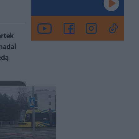
artek
nadal
ędą