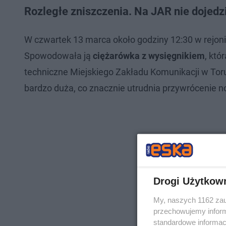
Rozległe zniszczenia. Na JAR nie doje
W czwartek 13 marca około godziny 12:30 w rejon
Spowodowała ją
ciężarówka z wysięgnikiem
, któ
techniczne Miejskiego Zakładu Komunikacji w Toru
bardzo duża, co znacznie utrudnia przywrócenie
Drogi Użytkow
My, naszych 1162 zau
przechowujemy informa
standardowe informac