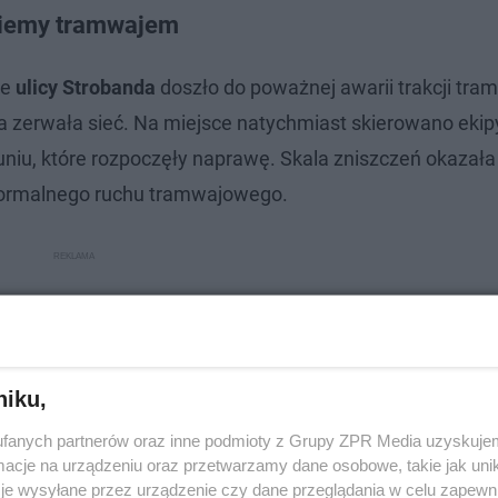
dziemy tramwajem
ie
ulicy Strobanda
doszło do poważnej awarii trakcji tra
ra zerwała sieć. Na miejsce natychmiast skierowano ekip
niu, które rozpoczęły naprawę. Skala zniszczeń okazała 
 normalnego ruchu tramwajowego.
niku,
fanych partnerów oraz inne podmioty z Grupy ZPR Media uzyskujem
cje na urządzeniu oraz przetwarzamy dane osobowe, takie jak unika
je wysyłane przez urządzenie czy dane przeglądania w celu zapewn