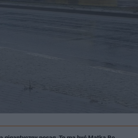
ją gigantyczny posąg. To ma być Matka Bo…