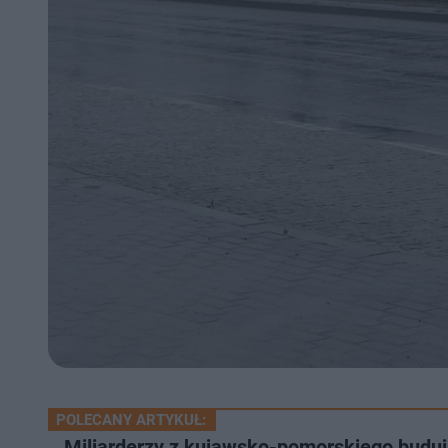
POLECANY ARTYKUŁ:
Miliarderzy z kujawsko-pomorskiego budu