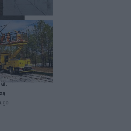
ją
. W
 al.
szą
ługo