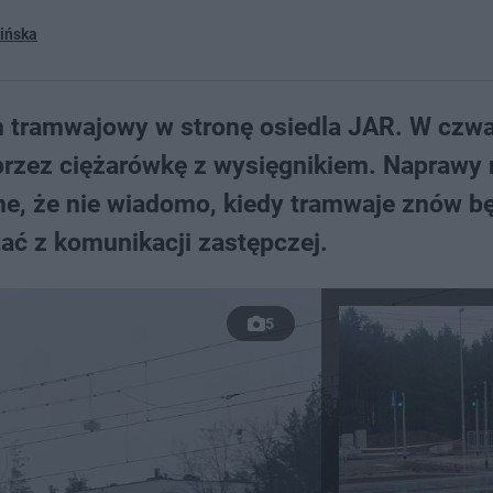
ińska
ch tramwajowy w stronę osiedla JAR. W czw
 przez ciężarówkę z wysięgnikiem. Naprawy 
żne, że nie wiadomo, kiedy tramwaje znów b
ć z komunikacji zastępczej.
5