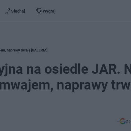
Słuchaj
Wygraj
ajem, naprawy trwają [GALERIA]
yjna na osiedle JAR. 
amwajem, naprawy trw
Do