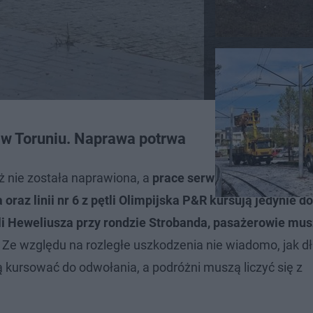
 w Toruniu. Naprawa potrwa
 nie została naprawiona, a
prace serwisowe nadal trwa
 oraz linii nr 6 z pętli Olimpijska P&R kursują jedynie do
li Heweliusza przy rondzie Strobanda, pasażerowie mu
. Ze względu na rozległe uszkodzenia nie wiadomo, jak d
kursować do odwołania, a podróżni muszą liczyć się z