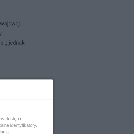
mwajowej.
y
się jednak
y dostęp i
lne identyfikatory,
iania