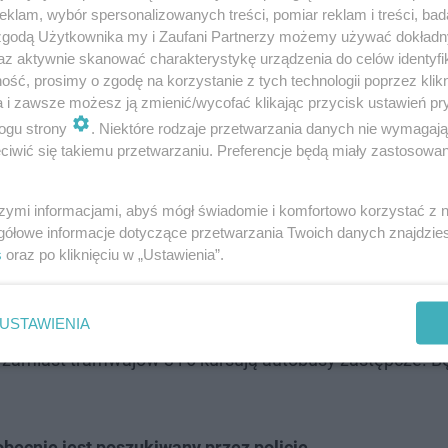
klam, wybór spersonalizowanych treści, pomiar reklam i treści, bad
 zgodą Użytkownika my i Zaufani Partnerzy możemy używać dokład
az aktywnie skanować charakterystykę urządzenia do celów identyfi
ść, prosimy o zgodę na korzystanie z tych technologii poprzez klikn
a i zawsze możesz ją zmienić/wycofać klikając przycisk ustawień pr
ogu strony
. Niektóre rodzaje przetwarzania danych nie wymagaj
ą część trakcji, bez której tramwaje nie mogą jeździć. C
iwić się takiemu przetwarzaniu. Preferencje będą miały zastosowanie
szymi informacjami, abyś mógł świadomie i komfortowo korzystać z
gółowe informacje dotyczące przetwarzania Twoich danych znajdzi
nej na torze pojedynczym, czyli w dwie strony, daje nam 
s
oraz po kliknięciu w „Ustawienia”.
obanda do pętli. Zniszczone zostały również wysięgniki, iz
ła Sylwia Derengowska, rzecznik prasowy MZK w Toruni
USTAWIENIA
zamiast tramwajów 3 i 6 kursują autobusy zastępcze. Bę
obecnie jest poszukiwany przez policję.