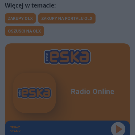
ZAKUPY OLX
ZAKUPY NA PORTALU OLX
OSZUŚCI NA OLX
Radio Online
TERAZ
GRAMY