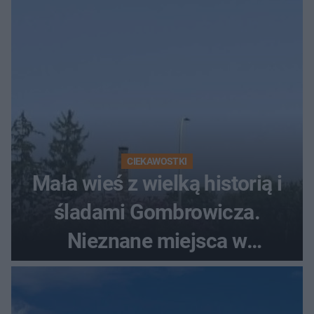
szczyt Gór Świętokrzyskich
CIEKAWOSTKI
Mała wieś z wielką historią i
śladami Gombrowicza.
Nieznane miejsca w
Świętokrzyskiem