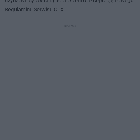
użytkownicy zostaną poproszeni o akceptację nowego
Regulaminu Serwisu OLX.