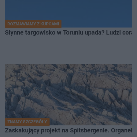
ROZMAWIAMY Z KUPCAMI
Słynne targowisko w Toruniu upada? Ludzi coraz
ZNAMY SZCZEGÓŁY
Zaskakujący projekt na Spitsbergenie. Organek