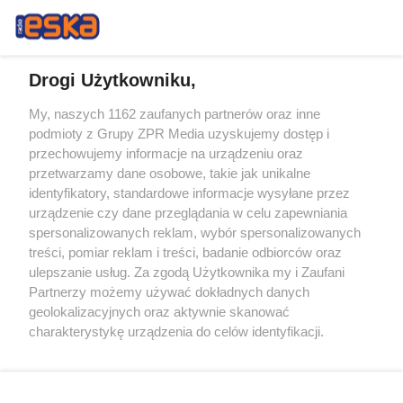
Drogi Użytkowniku,
My, naszych 1162 zaufanych partnerów oraz inne
Żaden utwór zamieszczony w serwisie nie może być powielany i
podmioty z Grupy ZPR Media uzyskujemy dostęp i
rozpowszechniany lub dalej rozpowszechniany w jakikolwiek sposób (w
tym także elektroniczny lub mechaniczny) na jakimkolwiek polu
przechowujemy informacje na urządzeniu oraz
eksploatacji w jakiejkolwiek formie, włącznie z umieszczaniem w
przetwarzamy dane osobowe, takie jak unikalne
Internecie bez pisemnej zgody właściciela praw. Jakiekolwiek użycie lub
identyfikatory, standardowe informacje wysyłane przez
wykorzystanie utworów w całości lub w części z naruszeniem prawa,
tzn. bez właściwej zgody, jest zabronione pod groźbą kary i może być
urządzenie czy dane przeglądania w celu zapewniania
ścigane prawnie.
spersonalizowanych reklam, wybór spersonalizowanych
treści, pomiar reklam i treści, badanie odbiorców oraz
ulepszanie usług. Za zgodą Użytkownika my i Zaufani
Partnerzy możemy używać dokładnych danych
geolokalizacyjnych oraz aktywnie skanować
charakterystykę urządzenia do celów identyfikacji.
Ponieważ cenimy Twoją prywatność, prosimy o zgodę na
O nas
korzystanie z tych technologii poprzez kliknięcie
Informacje prawne
„Akceptuję”. Zgoda jest dobrowolna i zawsze możesz ją