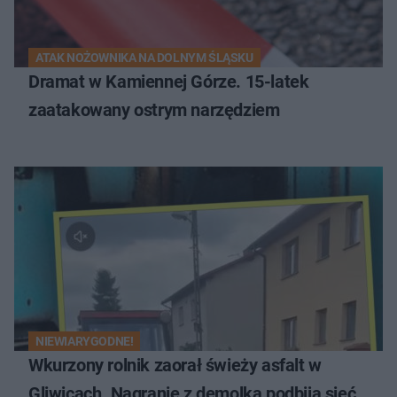
ATAK NOŻOWNIKA NA DOLNYM ŚLĄSKU
Dramat w Kamiennej Górze. 15-latek
zaatakowany ostrym narzędziem
NIEWIARYGODNE!
Wkurzony rolnik zaorał świeży asfalt w
Gliwicach. Nagranie z demolką podbija sieć