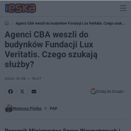
Agenci CBA weszli do budynków Fundacji Lux Veritatis. Czego szukają
służby?
Agenci CBA weszli do
budynków Fundacji Lux
Veritatis. Czego szukają
służby?
2024-12-06
15:27
Dodaj do Google
Mateusz Pielka
PAP.
Rzecznik Ministerstwa Spraw Wewnętrznych i