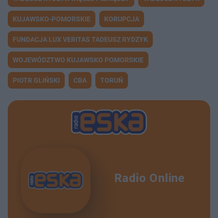
KUJAWSKO-POMORSKIE
KORUPCJA
FUNDACJA LUX VERITAS TADEUSZ RYDZYK
WOJEWÓDZTWO KUJAWSKO POMORSKIE
PIOTR GLIŃSKI
CBA
TORUŃ
Radio Online