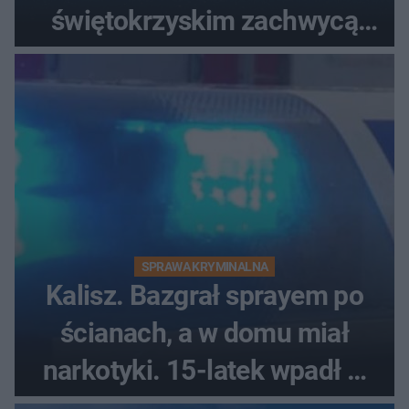
świętokrzyskim zachwycą
każdego miłośnika gwiazd
SPRAWA KRYMINALNA
Kalisz. Bazgrał sprayem po
ścianach, a w domu miał
narkotyki. 15-latek wpadł w
ręce policjantów