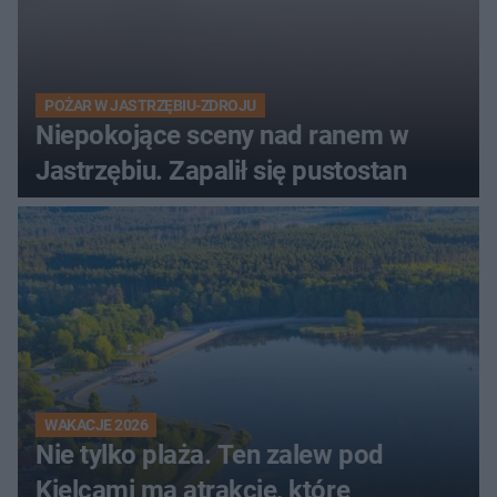
POŻAR W JASTRZĘBIU-ZDROJU
Niepokojące sceny nad ranem w
Jastrzębiu. Zapalił się pustostan
WAKACJE 2026
Nie tylko plaża. Ten zalew pod
Kielcami ma atrakcje, które