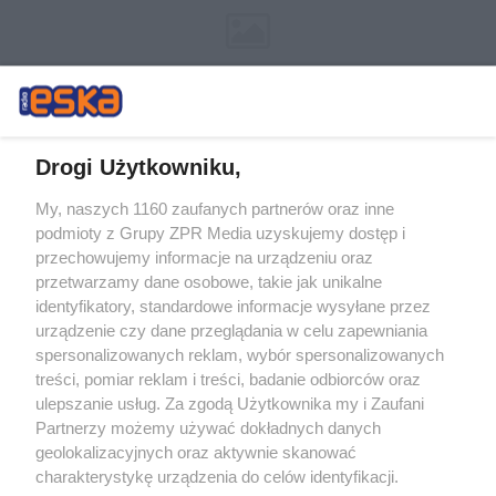
Drogi Użytkowniku,
My, naszych 1160 zaufanych partnerów oraz inne
Żaden utwór zamieszczony w serwisie nie może być powielany i
podmioty z Grupy ZPR Media uzyskujemy dostęp i
rozpowszechniany lub dalej rozpowszechniany w jakikolwiek sposób (w
tym także elektroniczny lub mechaniczny) na jakimkolwiek polu
przechowujemy informacje na urządzeniu oraz
eksploatacji w jakiejkolwiek formie, włącznie z umieszczaniem w
przetwarzamy dane osobowe, takie jak unikalne
Internecie bez pisemnej zgody właściciela praw. Jakiekolwiek użycie lub
identyfikatory, standardowe informacje wysyłane przez
wykorzystanie utworów w całości lub w części z naruszeniem prawa,
tzn. bez właściwej zgody, jest zabronione pod groźbą kary i może być
urządzenie czy dane przeglądania w celu zapewniania
ścigane prawnie.
spersonalizowanych reklam, wybór spersonalizowanych
treści, pomiar reklam i treści, badanie odbiorców oraz
ulepszanie usług. Za zgodą Użytkownika my i Zaufani
Partnerzy możemy używać dokładnych danych
geolokalizacyjnych oraz aktywnie skanować
charakterystykę urządzenia do celów identyfikacji.